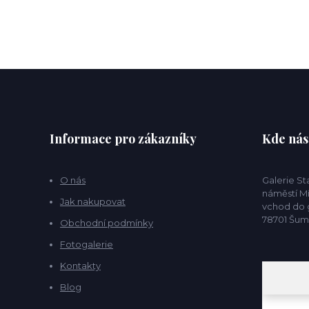
Informace pro zákazníky
Kde nás
O nás
Galerie S
náměstí Mí
Jak nakupovat
vchod do g
78701 Šu
Obchodní podmínky
Fotogalerie
Kontakty
Blog