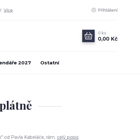
Více
Přihlášení
0
ks
0,00 Kč
endáře 2027
Ostatní
 plátně
k" od Pavla Kabeláče, rám.
celý popis