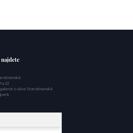
 najdete
tarobranská
ru 22
alerie z ulice Starobranská
mperk