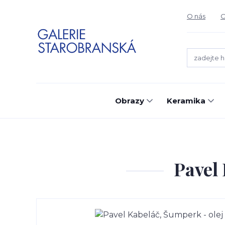
O nás
O
Obrazy
Keramika
Pavel 