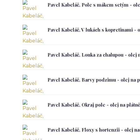
Pavel Kabeláč, Pole s mákem setým - ole
Pavel Kabeláč, V lukách s kopretinami - o
Pavel Kabeláč, Louka za chalupou - olej 
Pavel Kabeláč, Barvy podzimu - olej na p
Pavel Kabeláč, Okraj pole - olej na plátn
Pavel Kabeláč, Floxy s hortenzii - olej na