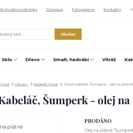
bchodní podmínky
Doprava
Fotogalerie
Kontakty
Hledat
Sklo
Dřevo
Smalt, hedvábí
Vitráž
Kal
Úvod
Obrazy
Kabeláč Pavel
Pavel Kabeláč, Šumperk - olej na plátně
Kabeláč, Šumperk - olej na
PRODÁNO
Olej na plátně "Šumper