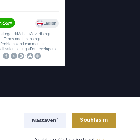
Upravit sběr cookies.
Souhlasím
Nastavení
Souhlas můžete odmítnout
zde
.