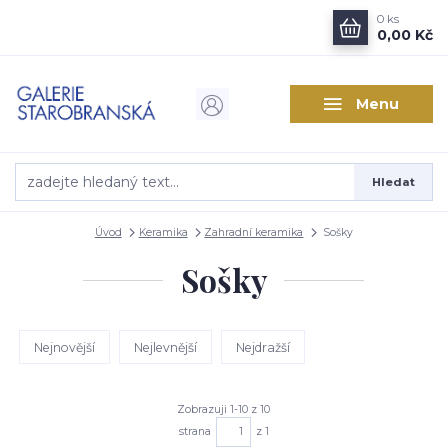
0
ks
0,00 Kč
Menu
Hledat
Úvod
Keramika
Zahradní keramika
Sošky
Sošky
Nejnovější
Nejlevnější
Nejdražší
Zobrazuji 1-10 z 10
strana
z 1