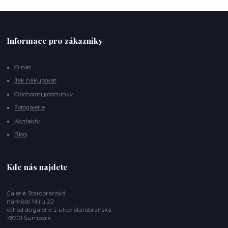
Informace pro zákazníky
O nás
Jak nakupovat
Obchodní podmínky
Fotogalerie
Kontakty
Blog
Kde nás najdete
Galerie Starobranská
náměstí Míru 22
vchod do galerie z ulice Starobranská
78701 Šumperk