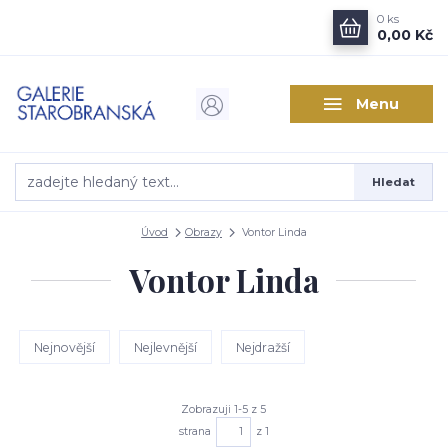
0
ks
0,00 Kč
Menu
Hledat
Úvod
Obrazy
Vontor Linda
Vontor Linda
Nejnovější
Nejlevnější
Nejdražší
Zobrazuji 1-5 z 5
strana
z 1