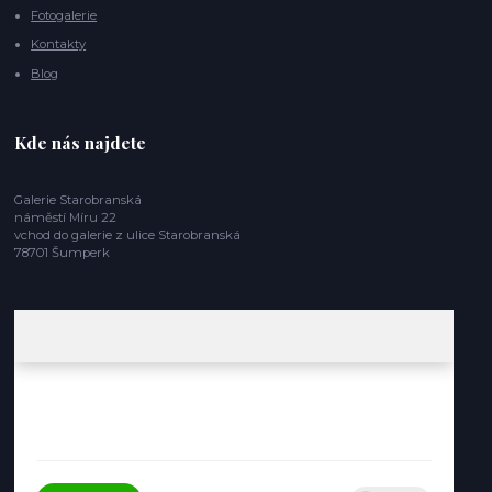
Fotogalerie
Kontakty
Blog
Kde nás najdete
Galerie Starobranská
náměstí Míru 22
vchod do galerie z ulice Starobranská
78701 Šumperk