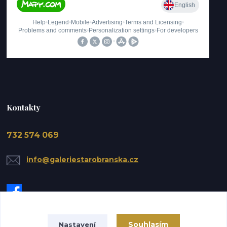
Kontakty
732 574 069
info@galeriestarobranska.cz
Souhlasím
Nastavení