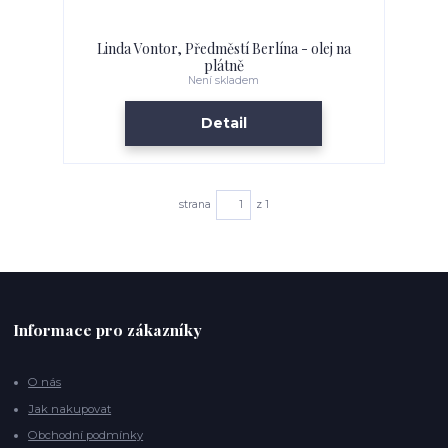
Linda Vontor, Předměstí Berlína - olej na
plátně
Není skladem
Detail
strana
z 1
Informace pro zákazníky
O nás
Jak nakupovat
Obchodní podmínky