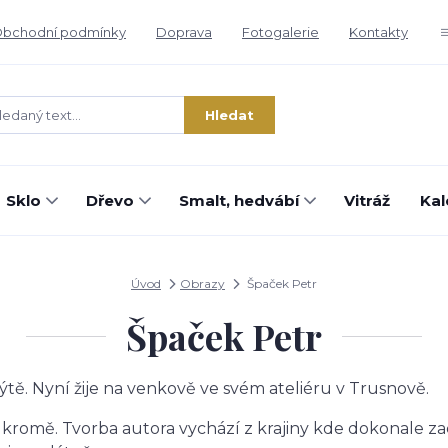
bchodní podmínky
Doprava
Fotogalerie
Kontakty
Hledat
Sklo
Dřevo
Smalt, hedvábí
Vitráž
Kal
Úvod
Obrazy
Špaček Petr
Špaček Petr
ýtě. Nyní žije na venkově ve svém ateliéru v Trusnově.
kromě. Tvorba autora vychází z krajiny kde dokonale 