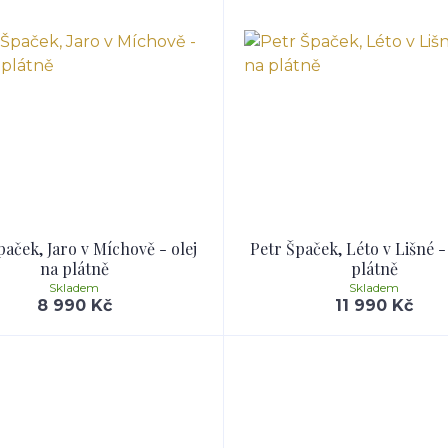
paček, Jaro v Míchově - olej
Petr Špaček, Léto v Lišné -
na plátně
plátně
Skladem
Skladem
8 990 Kč
11 990 Kč