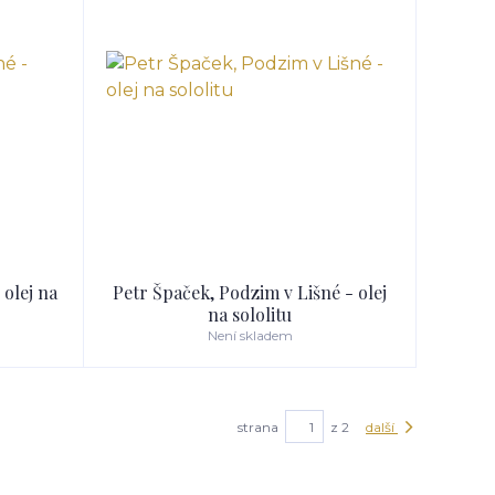
 olej na
Petr Špaček, Podzim v Lišné - olej
na sololitu
Není skladem
strana
z 2
další