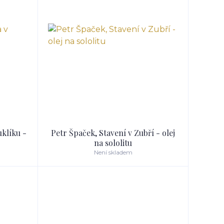
klíku -
Petr Špaček, Stavení v Zubří - olej
na sololitu
Není skladem