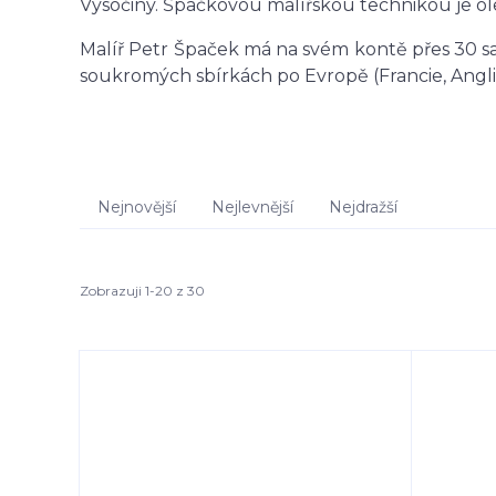
Vysočiny. Špačkovou malířskou technikou je ole
Malíř Petr Špaček má na svém kontě přes 30 sa
soukromých sbírkách po Evropě (Francie, Angl
Nejnovější
Nejlevnější
Nejdražší
Zobrazuji 1-20 z 30