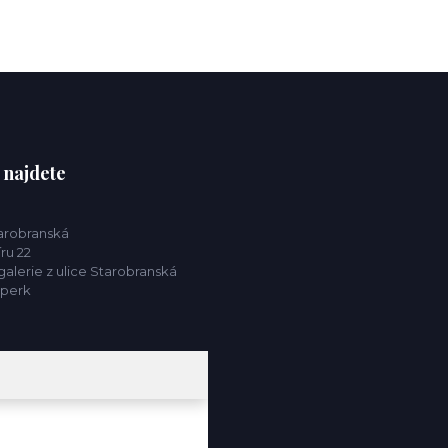
 najdete
tarobranská
ru 22
alerie z ulice Starobranská
mperk