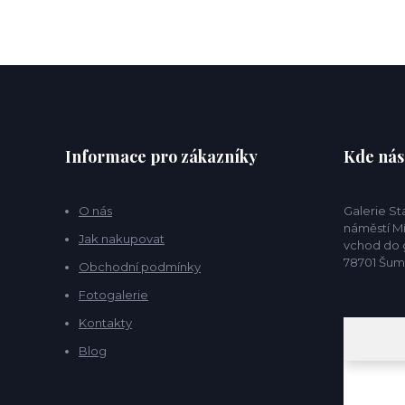
Informace pro zákazníky
Kde nás
O nás
Galerie S
náměstí Mí
Jak nakupovat
vchod do g
78701 Šu
Obchodní podmínky
Fotogalerie
Kontakty
Blog