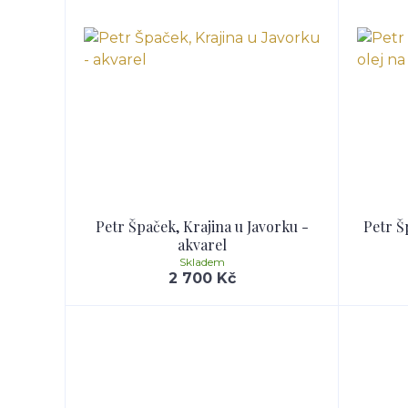
Petr Špaček, Krajina u Javorku -
Petr Š
akvarel
Skladem
2 700 Kč