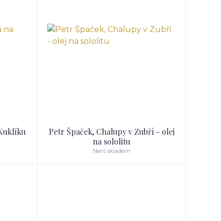
Kuklíku
Petr Špaček, Chalupy v Zubří - olej
na sololitu
Není skladem