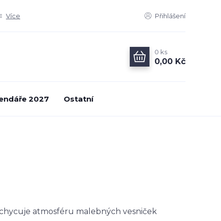
Více
Přihlášení
0
ks
0,00 Kč
endáře 2027
Ostatní
zachycuje atmosféru malebných vesniček