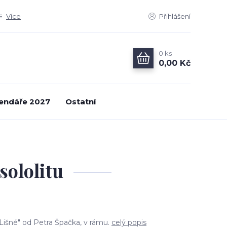
Více
Přihlášení
0
ks
0,00 Kč
endáře 2027
Ostatní
sololitu
v Lišné" od Petra Špačka, v rámu.
celý popis