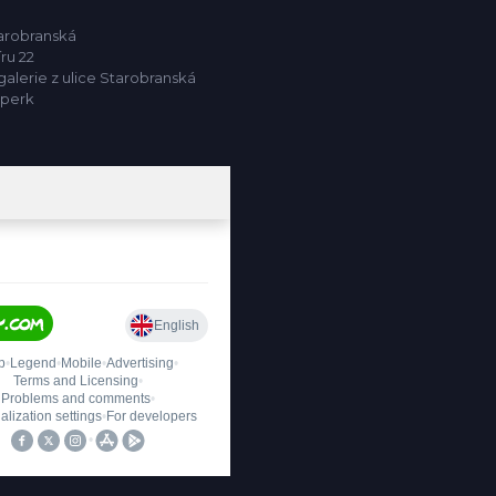
tarobranská
ru 22
alerie z ulice Starobranská
mperk