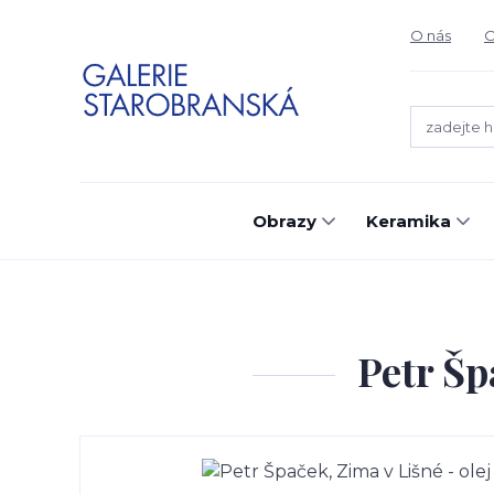
O nás
O
Obrazy
Keramika
Petr Šp