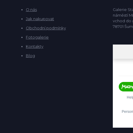
O nás
Galerie S
náměstí Mí
Jak nakupovat
vchod do g
78701 Šu
Obchodní podmínky
Fotogalerie
Kontakty
Blog