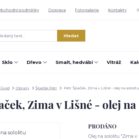
bchodní podmínky
Doprava
Fotogalerie
Kontakty
Hledat
Sklo
Dřevo
Smalt, hedvábí
Vitráž
Kal
Úvod
Obrazy
Špaček Petr
Petr Špaček, Zima v Lišné - olej na sololitu
aček, Zima v Lišné - olej na 
PRODÁNO
Olej na sololitu "Zima 