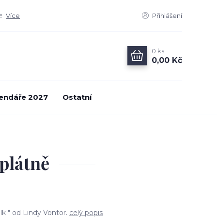
Více
Přihlášení
0
ks
0,00 Kč
endáře 2027
Ostatní
 plátně
lk " od Lindy Vontor.
celý popis