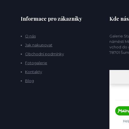
Informace pro zákazníky
Kde nás
O nás
Galerie S
náměstí Mí
Jak nakupovat
vchod do g
78701 Šu
Obchodní podmínky
Fotogalerie
Kontakty
Blog