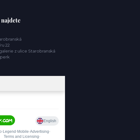
 najdete
tarobranská
ru 22
alerie z ulice Starobranská
mperk