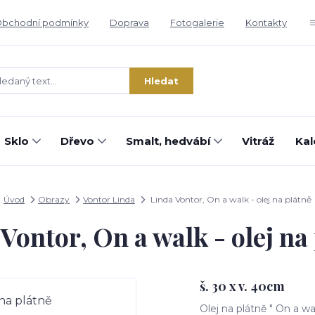
bchodní podmínky
Doprava
Fotogalerie
Kontakty
Hledat
Sklo
Dřevo
Smalt, hedvábí
Vitráž
Kal
Úvod
Obrazy
Vontor Linda
Linda Vontor, On a walk - olej na plátně
Vontor, On a walk - olej na
š. 30 x v. 40cm
Olej na plátně " On a wa