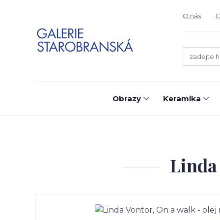
O nás
O
Obrazy
Keramika
Linda 