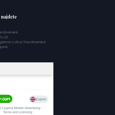
 najdete
tarobranská
ru 22
alerie z ulice Starobranská
mperk