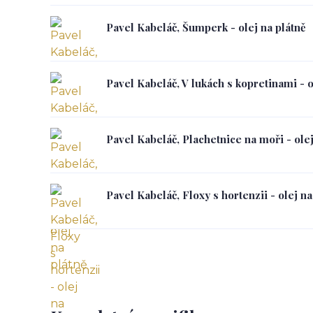
Pavel Kabeláč, Šumperk - olej na plátně
Pavel Kabeláč, V lukách s kopretinami - o
Pavel Kabeláč, Plachetnice na moři - olej
Pavel Kabeláč, Floxy s hortenzii - olej na