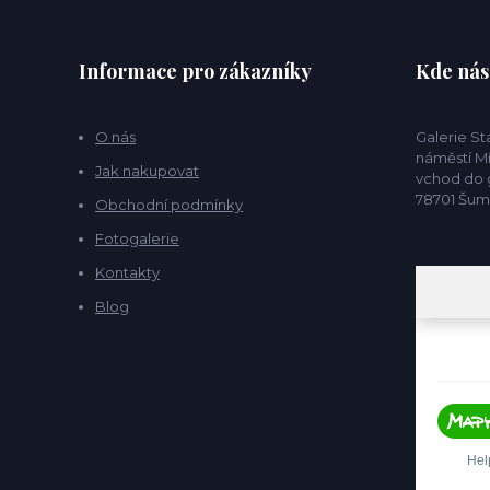
Informace pro zákazníky
Kde nás
O nás
Galerie S
náměstí Mí
Jak nakupovat
vchod do g
78701 Šu
Obchodní podmínky
Fotogalerie
Kontakty
Blog