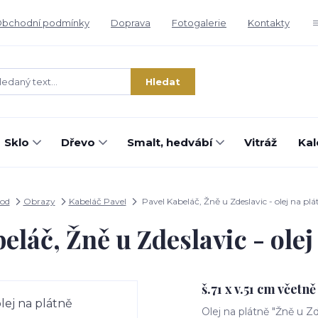
bchodní podmínky
Doprava
Fotogalerie
Kontakty
Hledat
Sklo
Dřevo
Smalt, hedvábí
Vitráž
Kal
od
Obrazy
Kabeláč Pavel
Pavel Kabeláč, Žně u Zdeslavic - olej na plá
eláč, Žně u Zdeslavic - olej
š.71 x v.51 cm včetn
Olej na plátně "Žně u Z