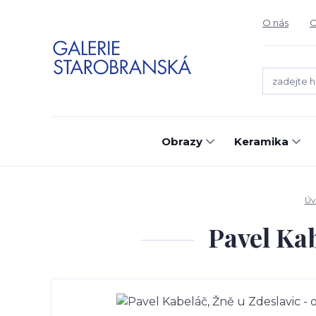
O nás
O
Obrazy
Keramika
Úv
Pavel Kab