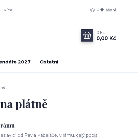
Více
Přihlášení
0
ks
0,00 Kč
endáře 2027
Ostatní
tně
 na plátně
ě rámu
deslavic" od Pavla Kabeláče, v rámu.
celý popis