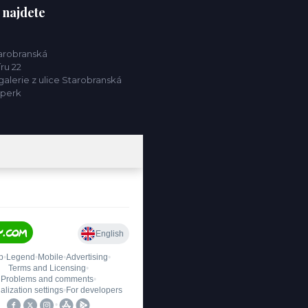
 najdete
tarobranská
ru 22
alerie z ulice Starobranská
mperk