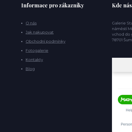
Informace pro zákazníky
Kde nás
O nás
Galerie S
náměstí Mí
Jak nakupovat
vchod do g
78701 Šu
Obchodní podmínky
Fotogalerie
Kontakty
Blog