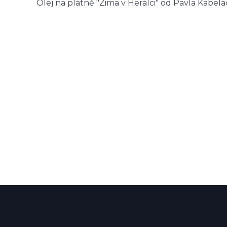
Olej na plátně "Zima v Herálci" od Pavla Kabelá