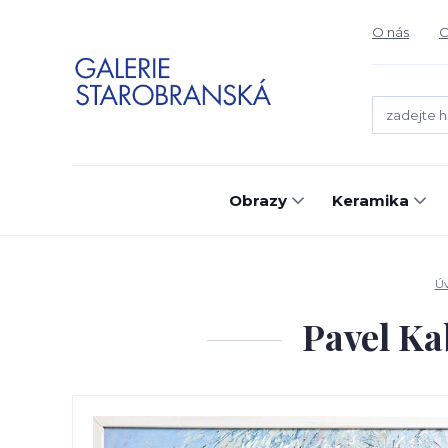
O nás
O
Obrazy
Keramika
Ú
Pavel Kab