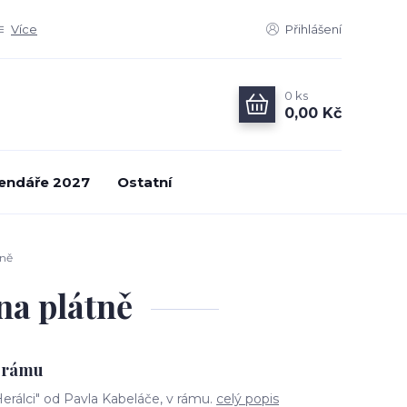
Více
Přihlášení
0
ks
0,00 Kč
endáře 2027
Ostatní
tně
 na plátně
ě rámu
Herálci" od Pavla Kabeláče, v rámu.
celý popis