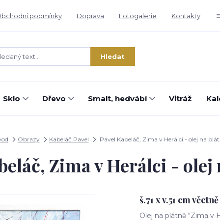
bchodní podmínky
Doprava
Fotogalerie
Kontakty
Hledat
Sklo
Dřevo
Smalt, hedvábí
Vitráž
Kal
vod
Obrazy
Kabeláč Pavel
Pavel Kabeláč, Zima v Herálci - olej na plá
eláč, Zima v Herálci - olej
š.71 x v.51 cm včetn
Olej na plátně "Zima v 