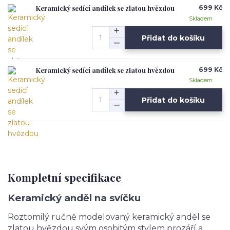
Keramický sedící andílek se zlatou hvězdou
699 Kč
Skladem
Přidat do košíku
Keramický sedící andílek se zlatou hvězdou
699 Kč
Skladem
Přidat do košíku
Kompletní specifikace
Keramický anděl na svíčku
Roztomilý ručně modelovaný keramický anděl se
zlatou hvězdou svým osobitým stylem prozáří a