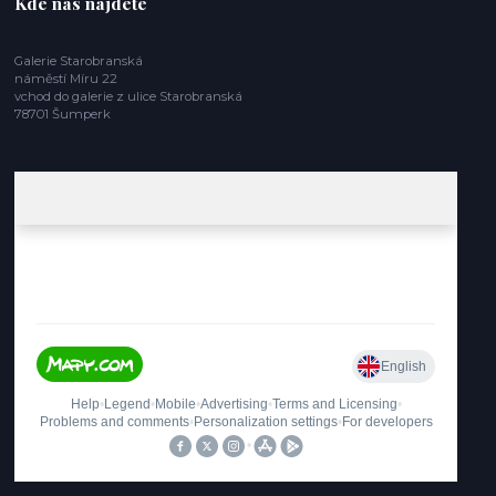
Kde nás najdete
Galerie Starobranská
náměstí Míru 22
vchod do galerie z ulice Starobranská
78701 Šumperk