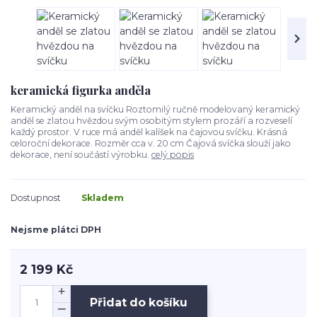
keramická figurka anděla
Keramický anděl na svíčku Roztomilý ručně modelovaný keramický
anděl se zlatou hvězdou svým osobitým stylem prozáří a rozveselí
každý prostor. V ruce má anděl kalíšek na čajovou svíčku. Krásná
celoroční dekorace. Rozměr cca v. 20 cm Čajová svíčka slouží jako
dekorace, není součástí výrobku.
celý popis
Dostupnost
Skladem
Nejsme plátci DPH
2 199 Kč
Přidat do košíku