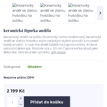
keramická figurka anděla
Keramický anděl na svíčku Roztomilý ručně modelovaný keramický
anděl se zlatou hvězdou svým osobitým stylem prozáří a rozveselí
každý prostor. V ruce má anděl kalíšek na čajovou svíčku. Krásná
celoroční dekorace. Rozměr cca v. 20 cm Čajová svíčka slouží jako
dekorace, není součástí výrobku.
celý popis
Dostupnost
Skladem
Nejsme plátci DPH
2 199 Kč
Přidat do košíku