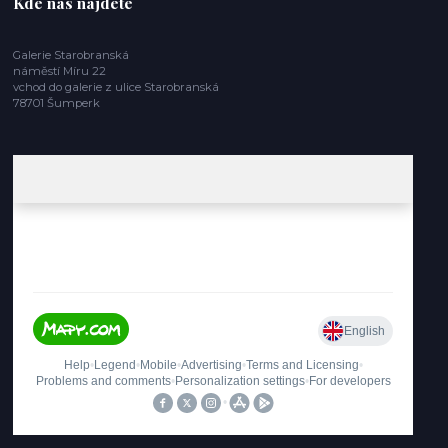
Kde nás najdete
Galerie Starobranská
náměstí Míru 22
vchod do galerie z ulice Starobranská
78701 Šumperk