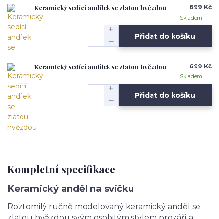
Keramický sedící andílek se zlatou hvězdou
699 Kč
Skladem
Přidat do košíku
Keramický sedící andílek se zlatou hvězdou
699 Kč
Skladem
Přidat do košíku
Kompletní specifikace
Keramický anděl na svíčku
Roztomilý ručně modelovaný keramický anděl se
zlatou hvězdou svým osobitým stylem prozáří a