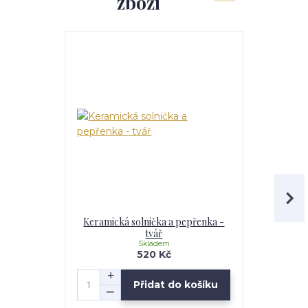
zboží
Keramická solnička a pepřenka -
Keramický 
tvář
Skladem
520 Kč
Přidat do košíku