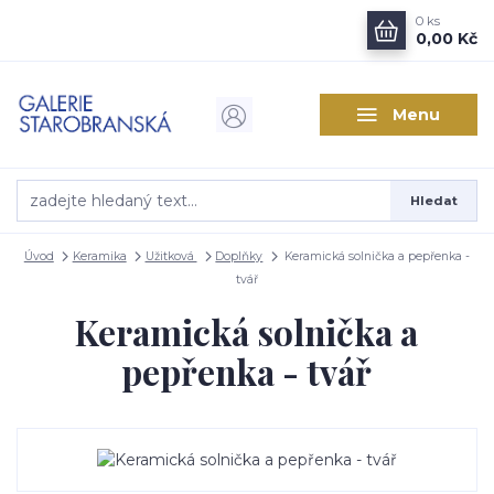
0
ks
0,00 Kč
Menu
Hledat
Úvod
Keramika
Užitková
Doplňky
Keramická solnička a pepřenka -
tvář
Keramická solnička a
pepřenka - tvář