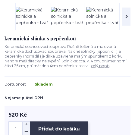
keramická slánka s pepřenkou
Keramická dochucovací souprava Ručně točená a malovaná
keramická dochucovací souprava. Na dně solničky ( spodní díl ) a
pepřenky (horní díl ) je dírka uzavřena malým špuntíkem z korku.
Nahoře mají dírečky na sypání. Solnička: cca. v. 4 cm, průměr horní
části 7,5 cm, průměr dna 4cm pepřenka: cca v...
celý popis
Dostupnost
Skladem
Nejsme plátci DPH
520 Kč
Přidat do košíku