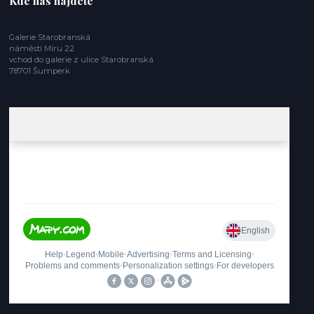
Kde nás najdete
Galerie Starobranská
náměstí Míru 22
vchod do galerie z ulice Starobranská
78701 Šumperk