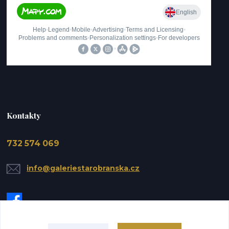
Kontakty
732 574 069
info@galeriestarobranska.cz