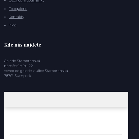
Obchodní podmínky
Fotogalerie
Kontakty
Blog
Kde nás najdete
Galerie Starobranská
náměstí Míru 22
vchod do galerie z ulice Starobranská
78701 Šumperk