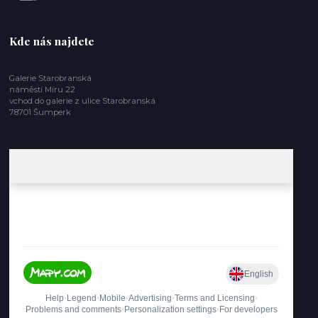
Kde nás najdete
Galerie Starobranská
náměstí Míru 22
vchod do galerie z ulice Starobranská
78701 Šumperk