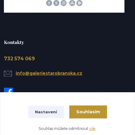
Kontakty
732 574 069
info@galeriestarobranska.cz
Souhlasím
Nastavení
Upravit sběr cookies.
Souhlas můžete odmítnout
zde
.