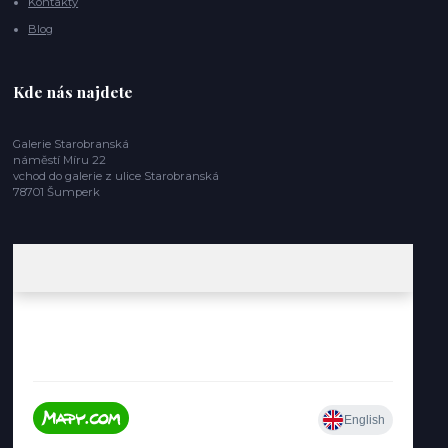
Kontakty
Blog
Kde nás najdete
Galerie Starobranská
náměstí Míru 22
vchod do galerie z ulice Starobranská
78701 Šumperk