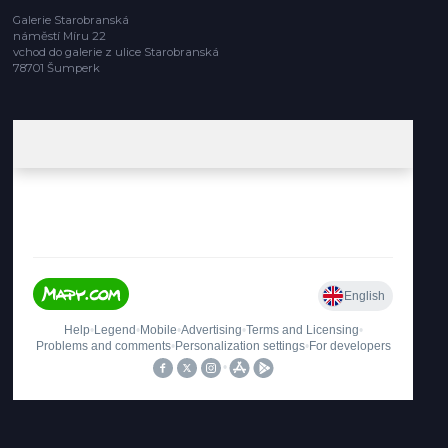
Galerie Starobranská
náměstí Míru 22
vchod do galerie z ulice Starobranská
78701 Šumperk