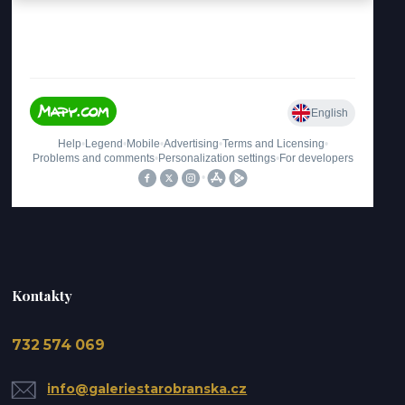
Kontakty
732 574 069
info@galeriestarobranska.cz