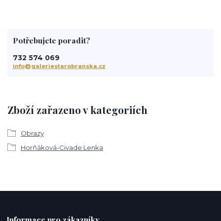
Potřebujete poradit?
732 574 069
info@galeriestarobranska.cz
Zboží zařazeno v kategoriích
Obrazy
Horňáková-Civade Lenka
Informace pro zákazníky