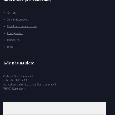
O nás
Jak nakupovat
Obchodní podmínky
Fotogalerie
Kontakty
Blog
Kde nás najdete
Galerie Starobranská
náměstí Míru 22
vchod do galerie z ulice Starobranská
78701 Šumperk