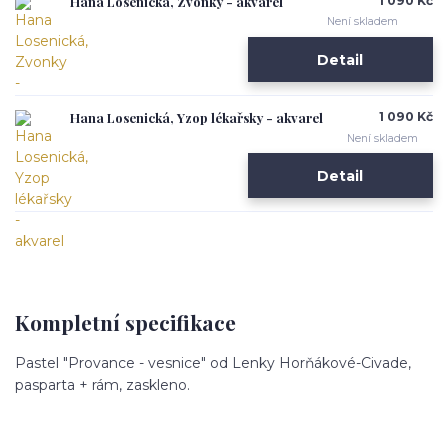
Hana Losenická, Zvonky - akvarel
1 090 Kč
Není skladem
Detail
Hana Losenická, Yzop lékařsky - akvarel
1 090 Kč
Není skladem
Detail
Kompletní specifikace
Pastel "Provance - vesnice" od Lenky Horňákové-Civade,
pasparta + rám, zaskleno.