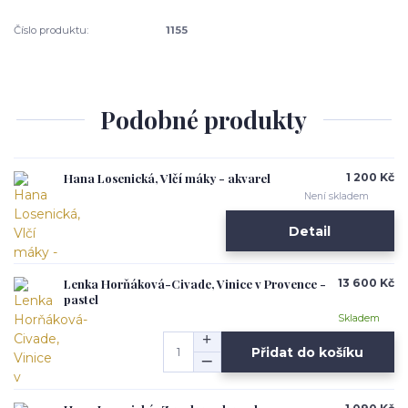
Číslo produktu:
1155
Podobné produkty
Hana Losenická, Vlčí máky - akvarel
1 200 Kč
Není skladem
Detail
Lenka Horňáková-Civade, Vinice v Provence -
13 600 Kč
pastel
Skladem
Přidat do košíku