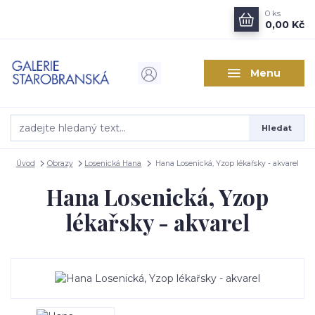
0
ks
0,00 Kč
Menu
Hledat
Úvod
Obrazy
Losenická Hana
Hana Losenická, Yzop lékařsky - akvarel
Hana Losenická, Yzop
lékařsky - akvarel