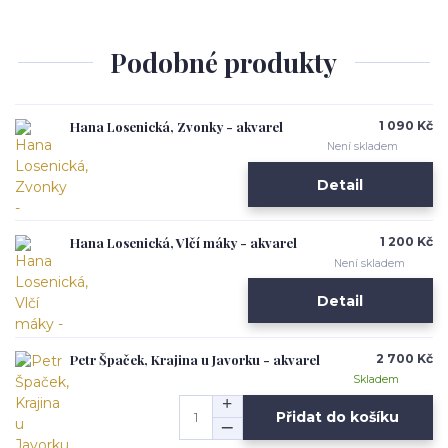
Podobné produkty
Hana Losenická, Zvonky - akvarel
1 090 Kč
Není skladem
Detail
Hana Losenická, Vlčí máky - akvarel
1 200 Kč
Není skladem
Detail
Petr Špaček, Krajina u Javorku - akvarel
2 700 Kč
Skladem
Přidat do košíku