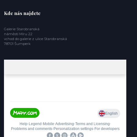
Kde nás najdete
Galerie Starobranská
náměstí Míru 22
vchod do galerie z ulice Starobranská
78701 Šumperk