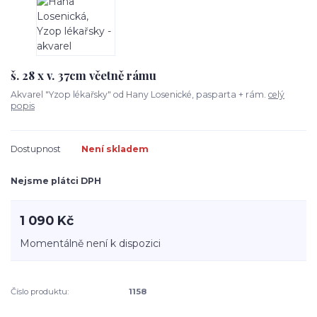
š. 28 x v. 37cm včetně rámu
Akvarel "Yzop lékařsky" od Hany Losenické, pasparta + rám.
celý
popis
Dostupnost
Není skladem
Nejsme plátci DPH
1 090 Kč
Momentálně není k dispozici
Číslo produktu:
1158