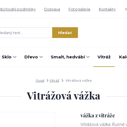
bchodní podmínky
Doprava
Fotogalerie
Kontakty
Hledat
Sklo
Dřevo
Smalt, hedvábí
Vitráž
Kal
Úvod
Vitráž
Vitrážová vážka
Vitrážová vážka
vážka z vitráže
Vitrážová vážka Ručně v