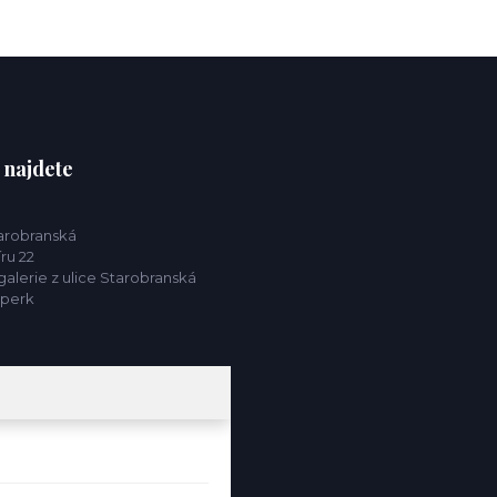
 najdete
tarobranská
ru 22
alerie z ulice Starobranská
mperk