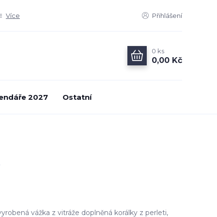
Více
Přihlášení
0
ks
0,00 Kč
endáře 2027
Ostatní
yrobená vážka z vitráže doplněná korálky z perleti,