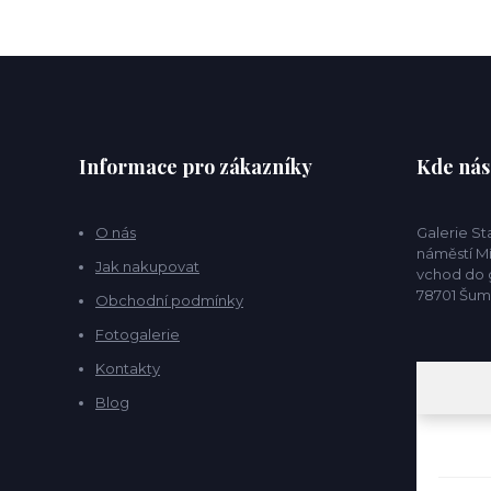
Informace pro zákazníky
Kde nás
O nás
Galerie S
náměstí Mí
Jak nakupovat
vchod do g
78701 Šu
Obchodní podmínky
Fotogalerie
Kontakty
Blog