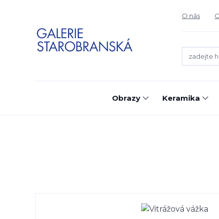
O nás
O
Obrazy
Keramika