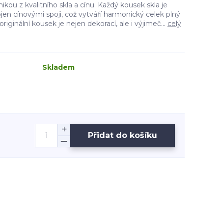
kou z kvalitního skla a cínu. Každý kousek skla je
jen cínovými spoji, což vytváří harmonický celek plný
riginální kousek je nejen dekorací, ale i výjimeč...
celý
Skladem
Přidat do košíku