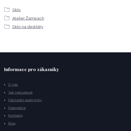
Sklo
Atelier Žampach
Sklo na destiláty
Informace pro zákazníky
O nás
Jak nakupovat
Obchodní podmínky
Fotogalerie
Kontakty
Blog