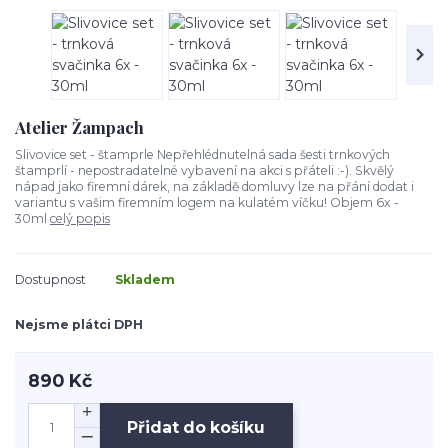
Atelier Žampach
Slivovice set - štamprle Nepřehlédnutelná sada šesti trnkových
štamprlí - nepostradatelné vybavení na akci s přáteli :-). Skvělý
nápad jako firemní dárek, na základě domluvy lze na přání dodat i
variantu s vašim firemním logem na kulatém víčku! Objem 6x -
30ml
celý popis
Dostupnost
Skladem
Nejsme plátci DPH
890 Kč
Přidat do košíku