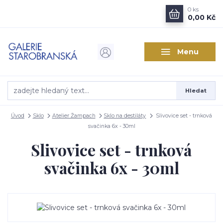
0
ks
0,00 Kč
Menu
Hledat
Úvod
Sklo
Atelier Žampach
Sklo na destiláty
Slivovice set - trnková
svačinka 6x - 30ml
Slivovice set - trnková
svačinka 6x - 30ml