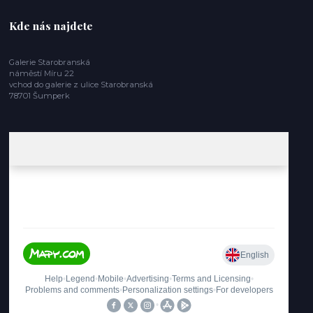
Kde nás najdete
Galerie Starobranská
náměstí Míru 22
vchod do galerie z ulice Starobranská
78701 Šumperk