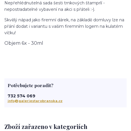
Nepřehlédnutelná sada šesti trnkových štamprlí -
nepostradatelné vybavení na akci s přáteli :-).
Skvělý nápad jako firemní dárek, na základě domluvy lze na
přání dodat i variantu s vašim firemním logem na kulatém
víčku!
Objem 6
x - 30ml
Potřebujete poradit?
732 574 069
info@galeriestarobranska.cz
Zboží zařazeno v kategoriích