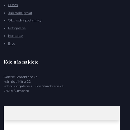
O nás
Jak nakupovat
Obchodní podmínky
Fotogalerie
Kontakty
Blog
Kde nás najdete
Galerie Starobranská
náměstí Míru 22
vchod do galerie z ulice Starobranská
78701 Šumperk