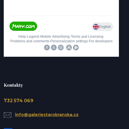
Kontakty
732 574 069
info@galeriestarobranska.cz