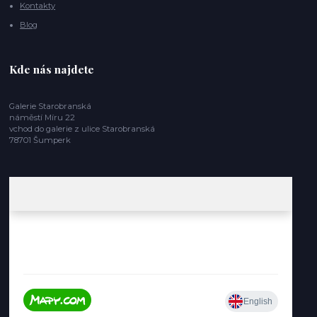
Kontakty
Blog
Kde nás najdete
Galerie Starobranská
náměstí Míru 22
vchod do galerie z ulice Starobranská
78701 Šumperk