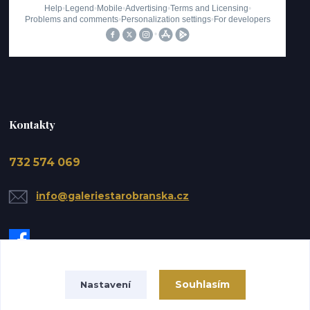
Kontakty
732 574 069
info@galeriestarobranska.cz
Souhlasím
Nastavení
Upravit sběr cookies.