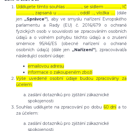
Udělujete tímto souhlas ……………..., se sídlem ………………, IČ
………………., zapsaná u ………………… , oddíl …, vložka …..
(dále
jen
„Správce“
), aby ve smyslu nařízení Evropského
parlamentu a Rady (EU) č. 2016/679 o ochraně
fyzických osob v souvislosti se zpracováním osobních
údajů a o volném pohybu těchto údajů a o zrušení
směrnice 95/46/ES (obecné nařízení o ochraně
osobních údajů) (dále jen
„Nařízení“
), zpracovával/a
následující osobní údaje:
emailovou adresu
informace o zakoupeném zboží
Výše uvedené osobní údaje budou zpracovány za
účelem:
zaslání dotazníků pro zjištění zákaznické
spokojenosti
Souhlas udělujete na zpracování po dobu
60 dní
a to
za účelem:
zaslání dotazníků pro zjištění zákaznické
spokojenosti