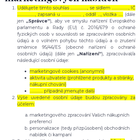
Udělujete tímto souhlas ……………..., se sídlem ………………, IČ
………………., zapsaná u ………………… , oddíl …, vložka …..
(dále
jen
„Správce“
), aby ve smyslu nařízení Evropského
parlamentu a Rady (EU) č. 2016/679 o ochraně
fyzických osob v souvislosti se zpracováním osobních
údajů a o volném pohybu těchto údajů a o zrušení
směrnice 95/46/ES (obecné nařízení o ochraně
osobních údajů) (dále jen
„Nařízení“
), zpracovával/a
následující osobní údaje:
marketingové cookies (anonymní)
aktivita uživatele (prohlížené produkty a stránky,
nákupní chování)
………….. případně jmenujte další
Výše uvedené osobní údaje budou zpracovány za
účelem:
marketingového zpracování Vašich nákupních
preferencí
personalizace (tedy přizpůsobení) obchodních
nabídek či kampaní