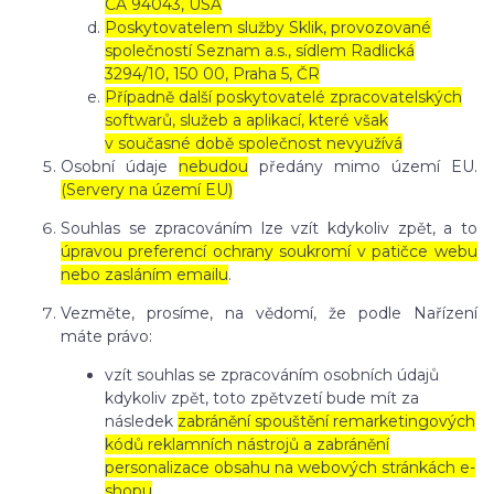
CA 94043, USA
Poskytovatelem služby Sklik, provozované
společností Seznam a.s., sídlem Radlická
3294/10, 150 00, Praha 5, ČR
Případně další poskytovatelé zpracovatelských
softwarů, služeb a aplikací, které však
v současné době společnost nevyužívá
Osobní údaje
nebudou
předány mimo území EU.
(Servery na území EU)
Souhlas se zpracováním lze vzít kdykoliv zpět, a to
úpravou preferencí ochrany soukromí v patičce webu
nebo zasláním emailu
.
Vezměte, prosíme, na vědomí, že podle Nařízení
máte právo:
vzít souhlas se zpracováním osobních údajů
kdykoliv zpět, toto zpětvzetí bude mít za
následek
zabránění spouštění remarketingových
kódů reklamních nástrojů a zabránění
personalizace obsahu na webových stránkách e-
shopu