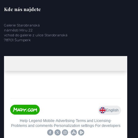
Kde nás najdete
Galerie Starobranská
náměstí Míru 22
vchod do galerie z ulice Starobranská
78701 Šumperk