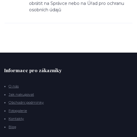
obrátit na Správce nebo na Úřad pro ochranu
osobních údajů
Informace pro zákazníky
O nás
Jak nakupovat
Obchodní podmínky
Fotogalerie
Kontakty
Blog