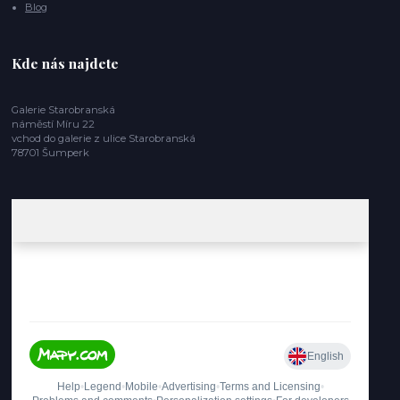
Blog
Kde nás najdete
Galerie Starobranská
náměstí Míru 22
vchod do galerie z ulice Starobranská
78701 Šumperk