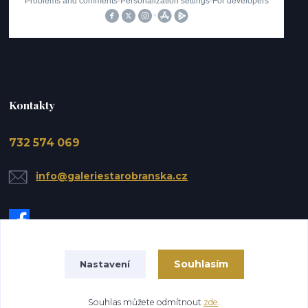
Kontakty
732 574 069
info@galeriestarobranska.cz
Souhlasím
Nastavení
Upravit sběr cookies.
Souhlas můžete odmítnout
zde
.