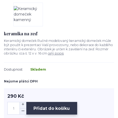
keramika na zeď
Keramický domeček Ručně modelovaný keramický domeček může
být použit k prezentaci Vaší provozovny, nebo dekorace do každého
interiéru či exteriéru. Obrázek je určen k zavěšení na zeď. Rozměr
obrázku: cca š. 12 x v. 16 cm
celý popis
Dostupnost
Skladem
Nejsme plátci DPH
290 Kč
Přidat do košíku