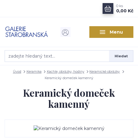
0
ks
0,00 Kč
Menu
Hledat
Úvod
Keramika
Kachle, obrázky, hodiny
Keramické obrázky
Keramický domeček kamenný
Keramický domeček
kamenný