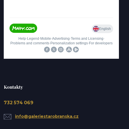
Kontakty
732 574 069
info@galeriestarobranska.cz