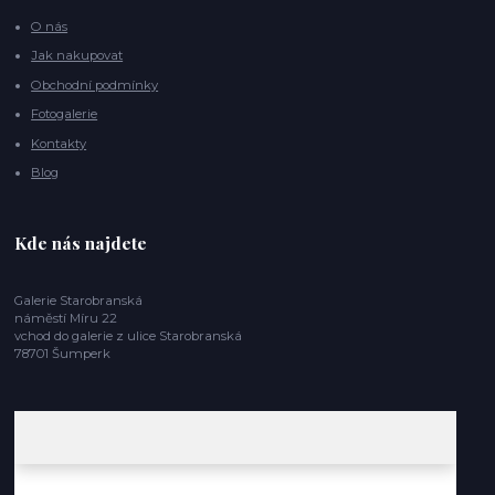
O nás
Jak nakupovat
Obchodní podmínky
Fotogalerie
Kontakty
Blog
Kde nás najdete
Galerie Starobranská
náměstí Míru 22
vchod do galerie z ulice Starobranská
78701 Šumperk