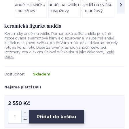
keramická figurka anděla
Keramický anděl na svíčku Romantická soška anděla je ručně
modelována z šamotové hlíny a glazurovaná. V ruce má anděl
kalíšek na čajovou svíčku. Anděl Vám může dělat dekoraci po celý
rok, na konci roku bude zároveň krásnou vánoční dekorací.
Rozměry: cca v. 37 cm Čajová svíčka slouží jako dekorace,...
celý
popis
Dostupnost
Skladem
Nejsme plátci DPH
2 550 Kč
Přidat do košíku