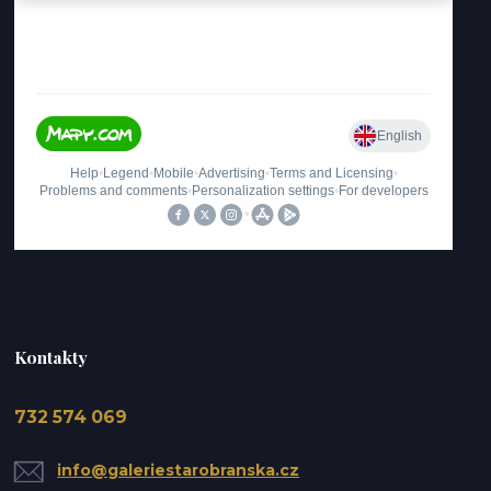
Kontakty
732 574 069
info@galeriestarobranska.cz