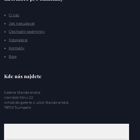
O nás
Jak nakupovat
Obchodní podmínky
Fotogalerie
Kontakty
Blog
Kde nás najdete
Galerie Starobranská
náměstí Míru 22
vchod do galerie z ulice Starobranská
78701 Šumperk