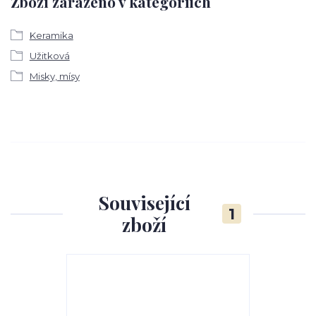
Zboží zařazeno v kategoriích
Keramika
Užitková
Misky, mísy
Související
1
zboží