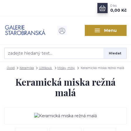
0
ks
0,00 Kč
Menu
Hledat
Úvod
Keramika
Užitková
Misky, mísy
Keramická miska režná malá
Keramická miska režná
malá