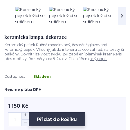
keramická lampa, dekorace
Keramický pejsek Ručně modelovaný, častečně glazovaný
keramický pejsek. Vhodný jak do interiéru tak do zahrad, na terasy či
balkóny. Dovnitř lze vložit svíčku, při zapálení plamínek krásně svítí
přes prořezy. Rozměry: cca š. 24 x v. 21 x h. 18cm
celý popis
Dostupnost
Skladem
Nejsme plátci DPH
1 150 Kč
Přidat do košíku