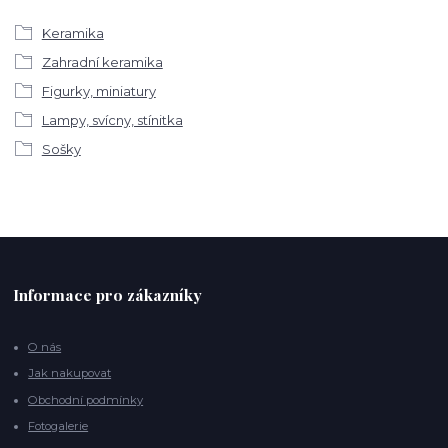
Keramika
Zahradní keramika
Figurky, miniatury
Lampy, svícny, stínitka
Sošky
Informace pro zákazníky
O nás
Jak nakupovat
Obchodní podmínky
Fotogalerie