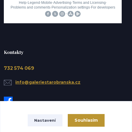
Kontakty
732 574 069
info@galeriestarobranska.cz
Souhlasím
Nastavení
Upravit sběr cookies.