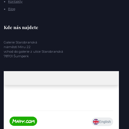
Kontakty
Blog
Kde nás najdete
Galerie Starobranská
náměstí Míru 22
vchod do galerie z ulice Starobranská
78701 Šumperk