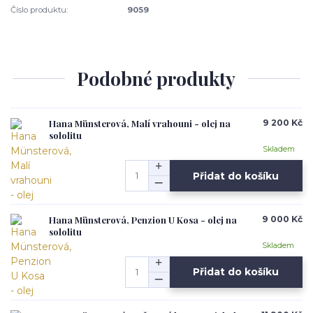
Číslo produktu:
9059
Podobné produkty
Hana Münsterová, Malí vrahouni - olej na
9 200 Kč
sololitu
Skladem
Přidat do košíku
Hana Münsterová, Penzion U Kosa - olej na
9 000 Kč
sololitu
Skladem
Přidat do košíku