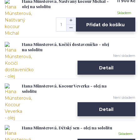
Hana Münsterová, Naštvaný kocour Michal -
11 900 Kč
olej na sololitu
Skladem
Přidat do košíku
Hana Münsterová, Kočičí dostaveníčko - olej
na sololitu
Není skladem
Detail
Hana Münsterová, Kocour Veverka - olej na
sololitu
Není skladem
Detail
Hana Münsterová, Dětský sen - olej na sololitu
Skladem