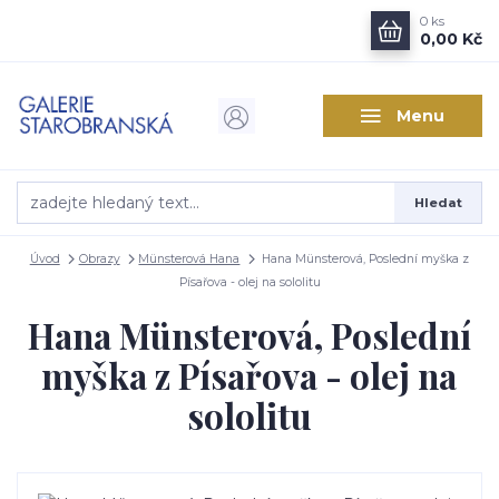
0
ks
0,00 Kč
Menu
Hledat
Úvod
Obrazy
Münsterová Hana
Hana Münsterová, Poslední myška z
Písařova - olej na sololitu
Hana Münsterová, Poslední
myška z Písařova - olej na
sololitu