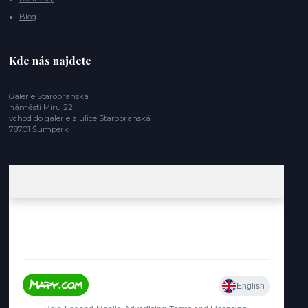
Blog
Kde nás najdete
Galerie Starobranská
náměstí Míru 22
vchod do galerie z ulice Starobranská
78701 Šumperk