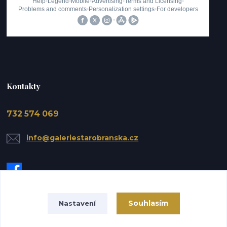
Kontakty
732 574 069
info@galeriestarobranska.cz
Souhlasím
Nastavení
Upravit sběr cookies.