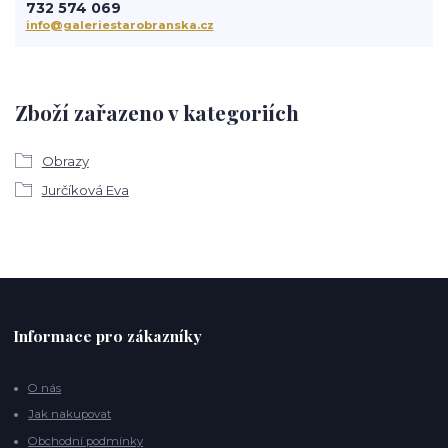
732 574 069
info@galeriestarobranska.cz
Zboží zařazeno v kategoriích
Obrazy
Jurčíková Eva
Informace pro zákazníky
O nás
Jak nakupovat
Obchodní podmínky