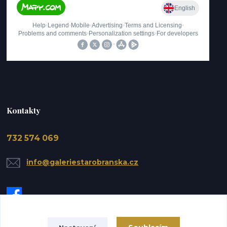
Kontakty
732 574 069
info@galeriestarobranska.cz