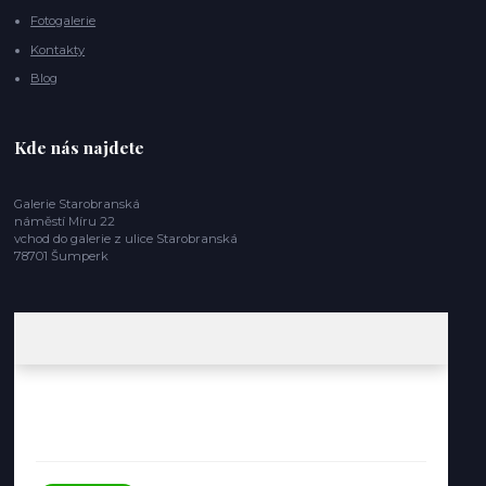
Fotogalerie
Kontakty
Blog
Kde nás najdete
Galerie Starobranská
náměstí Míru 22
vchod do galerie z ulice Starobranská
78701 Šumperk