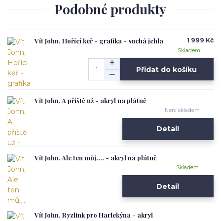
Podobné produkty
Vít John, Hořící keř - grafika - suchá jehla
1 999 Kč
Skladem
Přidat do košíku
Vít John, A příště už - akryl na plátně
Není skladem
Detail
Vít John, Ale ten můj.... - akryl na plátně
Skladem
Detail
Vít John, Ryzlink pro Harlekýna - akryl