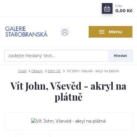
0
ks
0,00 Kč
Menu
Hledat
Úvod
Obrazy
John Vít
Vít John, Vševěd - akryl na plátně
Vít John, Vševěd - akryl na
plátně