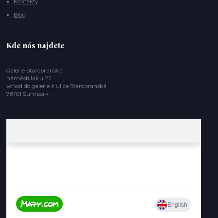
Kontakty
Blog
Kde nás najdete
Galerie Starobranská
náměstí Míru 22
vchod do galerie z ulice Starobranská
78701 Šumperk