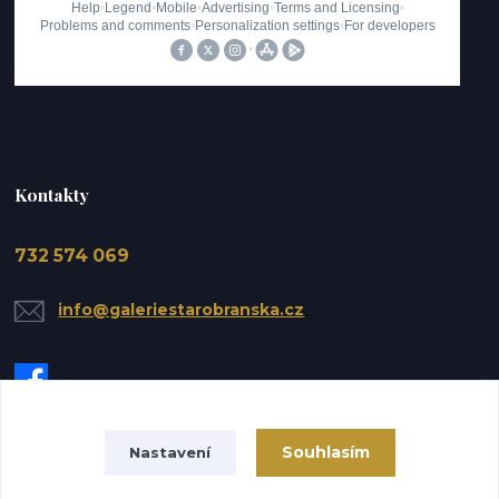
Kontakty
732 574 069
info@galeriestarobranska.cz
Souhlasím
Nastavení
Upravit sběr cookies.