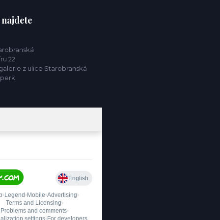
 najdete
tarobranská
ru 22
alerie z ulice Starobranská
mperk