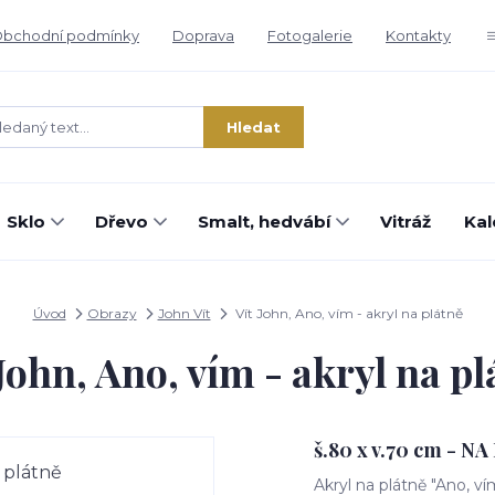
bchodní podmínky
Doprava
Fotogalerie
Kontakty
Hledat
Sklo
Dřevo
Smalt, hedvábí
Vitráž
Kal
Úvod
Obrazy
John Vít
Vít John, Ano, vím - akryl na plátně
 John, Ano, vím - akryl na pl
š.80 x v.70 cm - N
Akryl na plátně "Ano, v