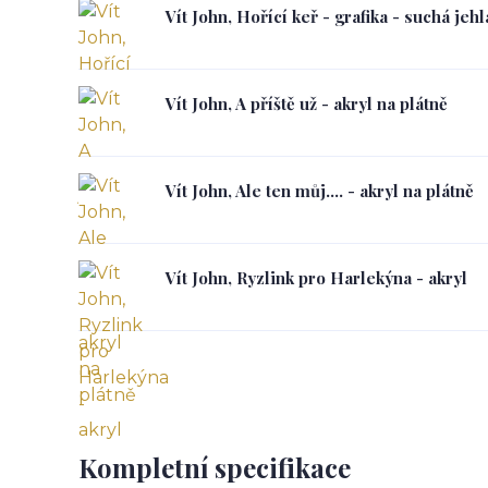
Vít John, Hořící keř - grafika - suchá jehl
Vít John, A příště už - akryl na plátně
Vít John, Ale ten můj.... - akryl na plátně
Vít John, Ryzlink pro Harlekýna - akryl
Kompletní specifikace