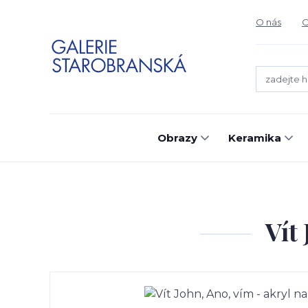
O nás
O
Obrazy
Keramika
Vít