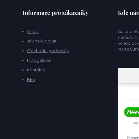
Informace pro zákazníky
Kde nás
O nás
Galerie S
náměstí Mí
Jak nakupovat
vchod do g
78701 Šu
Obchodní podmínky
Fotogalerie
Kontakty
Blog