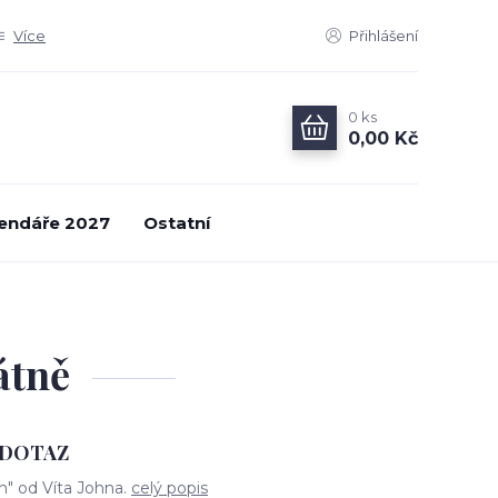
Více
Přihlášení
0
ks
0,00 Kč
endáře 2027
Ostatní
átně
A DOTAZ
ím" od Víta Johna.
celý popis