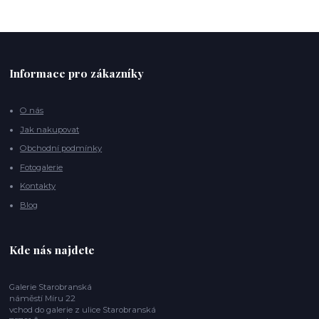
Informace pro zákazníky
O nás
Jak nakupovat
Obchodní podmínky
Fotogalerie
Kontakty
Blog
Kde nás najdete
Galerie Starobranská
náměstí Míru 22
vchod do galerie z ulice Starobranská