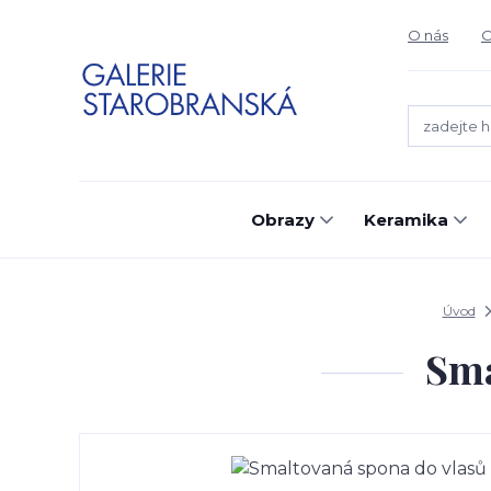
O nás
O
Obrazy
Keramika
Úvod
Sma