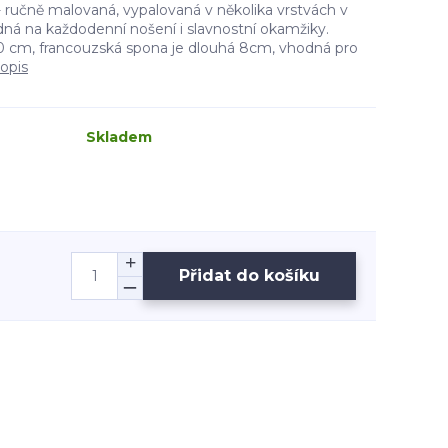
 ručně malovaná, vypalovaná v několika vrstvách v
dná na každodenní nošení i slavnostní okamžiky.
 10 cm, francouzská spona je dlouhá 8cm, vhodná pro
popis
Skladem
Přidat do košíku