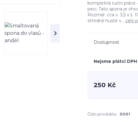
kompletně ruční práce -
peci. Tato spona je vho
Rozměr: cca v. 3,5 x š.
středně husté v...
celý 
Dostupnost
Nejsme plátci DPH
250 Kč
Číslo produktu:
5091