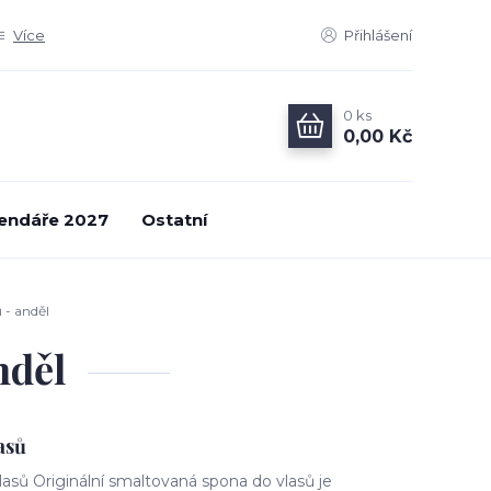
Více
Přihlášení
0
ks
0,00 Kč
endáře 2027
Ostatní
 - anděl
nděl
asů
asů Originální smaltovaná spona do vlasů je