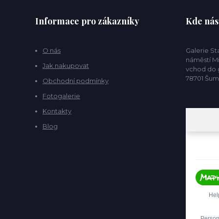
Informace pro zákazníky
Kde nás
O nás
Galerie S
náměstí Mí
Jak nakupovat
vchod do g
78701 Šu
Obchodní podmínky
Fotogalerie
Kontakty
Blog