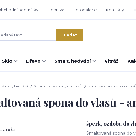
bchodní podmínky
Doprava
Fotogalerie
Kontakty
Hledat
Sklo
Dřevo
Smalt, hedvábí
Vitráž
Kal
Smalt, hedvábí
Smaltované spony do vlasů
Smaltovaná spona do vlasů
ltovaná spona do vlasů - a
šperk, ozdoba do vl
Smaltovaná spona do vl