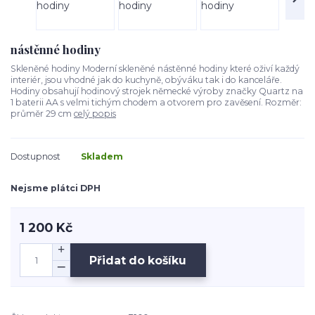
nástěnné hodiny
Skleněné hodiny Moderní skleněné nástěnné hodiny které oživí každý
interiér, jsou vhodné jak do kuchyně, obýváku tak i do kanceláře.
Hodiny obsahují hodinový strojek německé výroby značky Quartz na
1 baterii AA s velmi tichým chodem a otvorem pro zavěsení. Rozměr:
průměr 29 cm
celý popis
Dostupnost
Skladem
Nejsme plátci DPH
1 200 Kč
Přidat do košíku