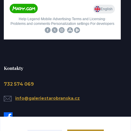
Kontakty
732 574 069
info@galeriestarobranska.cz