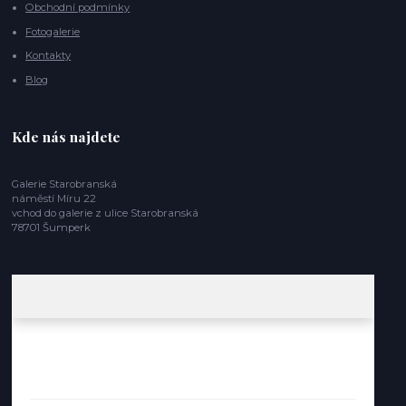
Obchodní podmínky
Fotogalerie
Kontakty
Blog
Kde nás najdete
Galerie Starobranská
náměstí Míru 22
vchod do galerie z ulice Starobranská
78701 Šumperk