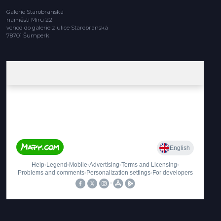
Galerie Starobranská
náměstí Míru 22
vchod do galerie z ulice Starobranská
78701 Šumperk