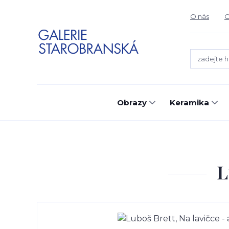
O nás
O
Obrazy
Keramika
L