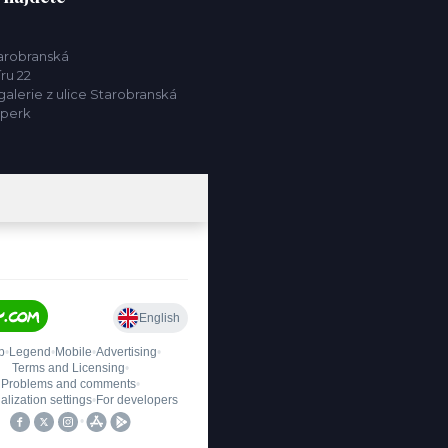
tarobranská
ru 22
alerie z ulice Starobranská
mperk