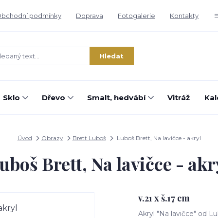
bchodní podmínky
Doprava
Fotogalerie
Kontakty
Hledat
Sklo
Dřevo
Smalt, hedvábí
Vitráž
Kal
Úvod
Obrazy
Brett Luboš
Luboš Brett, Na lavičce - akryl
uboš Brett, Na lavičce - akr
v.21 x š.17 cm
Akryl "Na lavičce" od L