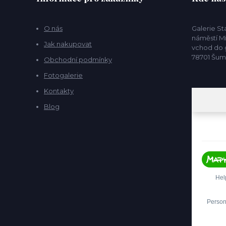
O nás
Galerie S
náměstí Mí
Jak nakupovat
vchod do g
78701 Šu
Obchodní podmínky
Fotogalerie
Kontakty
Blog