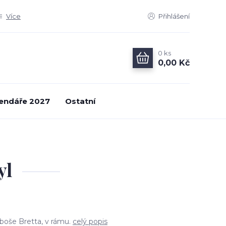
Více
Přihlášení
0
ks
0,00 Kč
endáře 2027
Ostatní
yl
uboše Bretta, v rámu.
celý popis