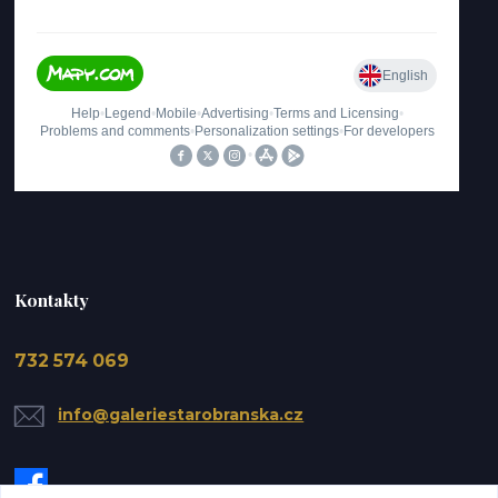
Kontakty
732 574 069
info@galeriestarobranska.cz