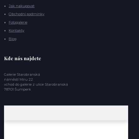
Jak nakupovat
Obchodní podmínky
Fotogalerie
Kontakty
Blog
Kde nás najdete
Galerie Starobranská
náměstí Míru 22
vchod do galerie z ulice Starobranská
78701 Šumperk