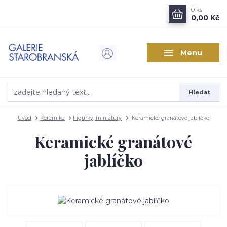
0
ks
0,00 Kč
Menu
Hledat
Úvod
Keramika
Figurky, miniatury
Keramické granátové jablíčko
Keramické granátové
jablíčko