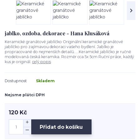
jablko, ozdoba, dekorace - Hana Klusáková
Keramické granátové jablíčko Originální keramické granátové
jablíčko pro zajímavou dekoraci vašeho bydlení. Jablko je
propracované do nejmenších detailů.....Keramické jablíčko je ručně
modelovaná česká keramika. Rozměr cca 5x 5cm Ruční práce, každý
kus je originál.
celý popis
Dostupnost
Skladem
Nejsme plátci DPH
120 Kč
Přidat do košíku