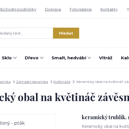
bchodní podmínky
Doprava
Fotogalerie
Kontakty
Hledat
Sklo
Dřevo
Smalt, hedvábí
Vitráž
Kal
ramika
Zahradní keramika
Květináče
Keramický obal na květináč zá
ký obal na květináč závěsn
keramický truhlík,
Keramický obal na květ