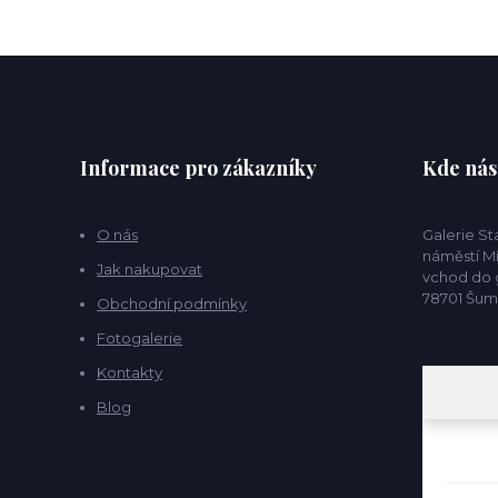
Informace pro zákazníky
Kde nás
O nás
Galerie S
náměstí Mí
Jak nakupovat
vchod do g
78701 Šu
Obchodní podmínky
Fotogalerie
Kontakty
Blog