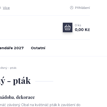
Více
Přihlášení
0
ks
0,00 Kč
endáře 2027
Ostatní
věsný - pták
ý - pták
 nádoba, dekorace
ináč závěsný Obal na květináč pták k zavěšení do