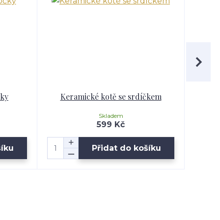
čky
Keramické kotě se srdíčkem
Ker
Skladem
599 Kč
šíku
Přidat do košíku