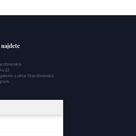
 najdete
tarobranská
ru 22
alerie z ulice Starobranská
mperk