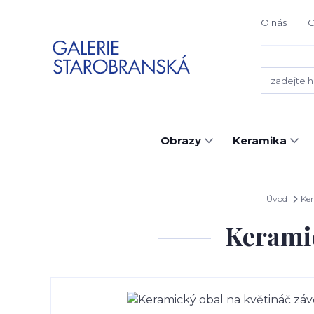
O nás
O
Obrazy
Keramika
Úvod
Ke
Keramic