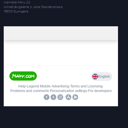
náměstí Míru 22
vchod do galerie z ulice Starobranská
78701 Šumperk