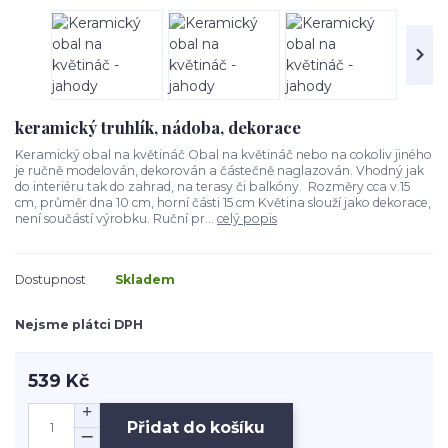
keramický truhlík, nádoba, dekorace
Keramický obal na květináč Obal na květináč nebo na cokoliv jiného
je ručně modelován, dekorován a částečně naglazován. Vhodný jak
do interiéru tak do zahrad, na terasy či balkóny. Rozměry cca v.15
cm, průměr dna 10 cm, horní části 15 cm Květina slouží jako dekorace,
není součástí výrobku. Ruční pr...
celý popis
Dostupnost
Skladem
Nejsme plátci DPH
539 Kč
Přidat do košíku