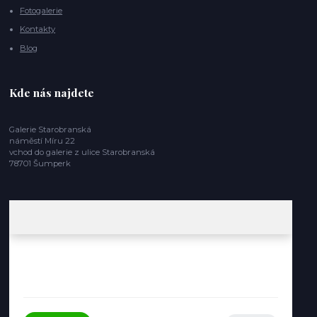
Fotogalerie
Kontakty
Blog
Kde nás najdete
Galerie Starobranská
náměstí Míru 22
vchod do galerie z ulice Starobranská
78701 Šumperk