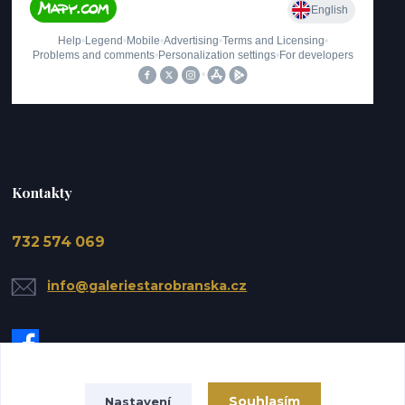
Kontakty
732 574 069
info@galeriestarobranska.cz
Souhlasím
Nastavení