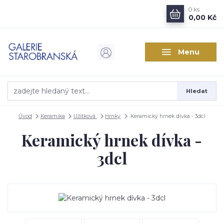
0
ks
0,00 Kč
Menu
Hledat
Úvod
Keramika
Užitková
Hrnky
Keramický hrnek dívka - 3dcl
Keramický hrnek dívka -
3dcl