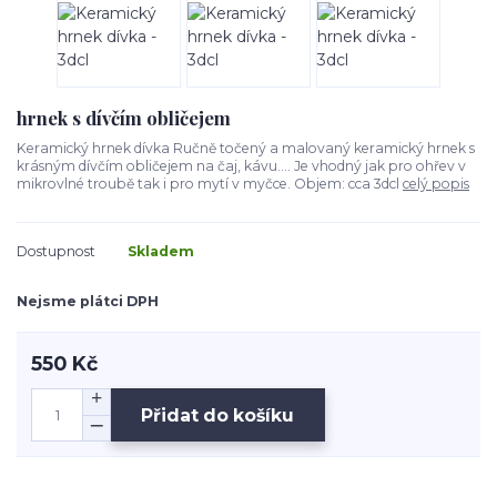
hrnek s dívčím obličejem
Keramický hrnek dívka Ručně točený a malovaný keramický hrnek s
krásným dívčím obličejem na čaj, kávu.... Je vhodný jak pro ohřev v
mikrovlné troubě tak i pro mytí v myčce. Objem: cca 3dcl
celý popis
Dostupnost
Skladem
Nejsme plátci DPH
550 Kč
Přidat do košíku