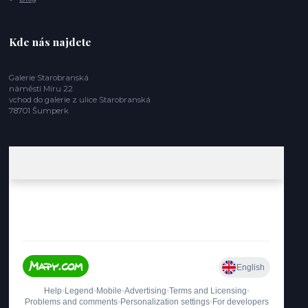
Kde nás najdete
Galerie Starobranská
náměstí Míru 22
vchod do galerie z ulice Starobranská
78701 Šumperk