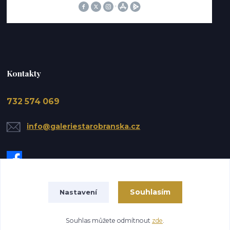
Kontakty
732 574 069
info@galeriestarobranska.cz
Souhlasím
Nastavení
Upravit sběr cookies.
Souhlas můžete odmítnout
zde
.