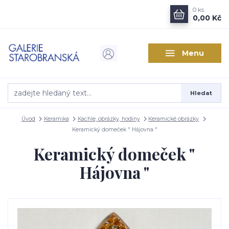
0
ks
0,00 Kč
Menu
Hledat
Úvod
Keramika
Kachle, obrázky, hodiny
Keramické obrázky
Keramický domeček " Hájovna "
Keramický domeček "
Hájovna "