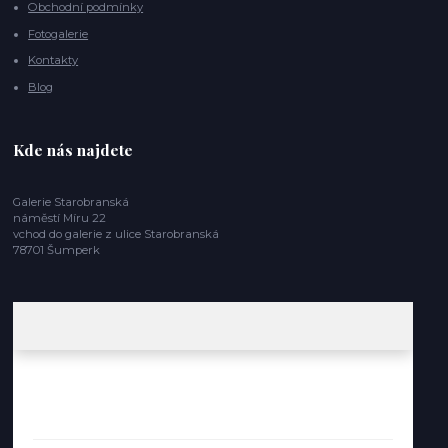
Obchodní podmínky
Fotogalerie
Kontakty
Blog
Kde nás najdete
Galerie Starobranská
náměstí Míru 22
vchod do galerie z ulice Starobranská
78701 Šumperk