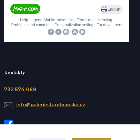
Kontakty
732 574 069
info@galeriestarobranska.cz