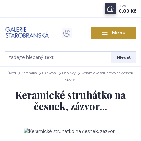
0
ks
0,00 Kč
Menu
Hledat
Úvod
Keramika
Užitková
Doplňky
Keramické struhátko na česnek,
zázvor...
Keramické struhátko na
česnek, zázvor...