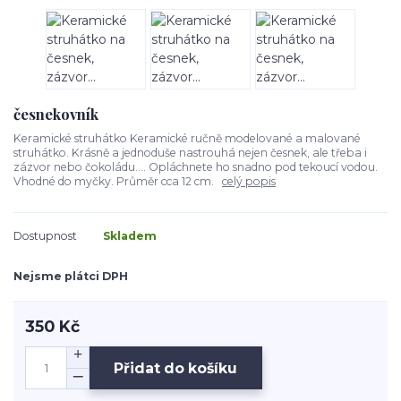
česnekovník
Keramické struhátko Keramické ručně modelované a malované
struhátko. Krásně a jednoduše nastrouhá nejen česnek, ale třeba i
zázvor nebo čokoládu.... Opláchnete ho snadno pod tekoucí vodou.
Vhodné do myčky. Průměr cca 12 cm.
celý popis
Dostupnost
Skladem
Nejsme plátci DPH
350 Kč
Přidat do košíku