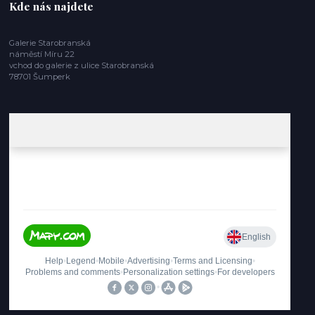
Kde nás najdete
Galerie Starobranská
náměstí Míru 22
vchod do galerie z ulice Starobranská
78701 Šumperk