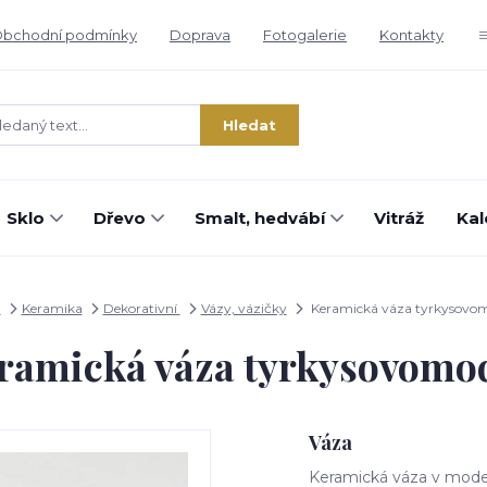
bchodní podmínky
Doprava
Fotogalerie
Kontakty
Hledat
Sklo
Dřevo
Smalt, hedvábí
Vitráž
Kal
d
Keramika
Dekorativní
Vázy, vázičky
Keramická váza tyrkysovo
ramická váza tyrkysovomo
Váza
Keramická váza v mode