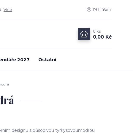
Více
Přihlášení
0
ks
0,00 Kč
endáře 2027
Ostatní
modrá
drá
rním designu s působivou tyrkysovoumodrou