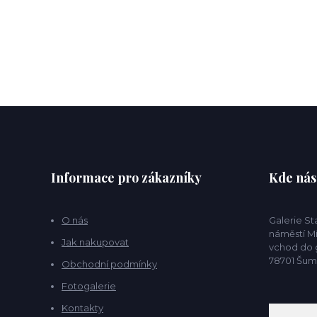
Informace pro zákazníky
Kde nás
O nás
Galerie S
náměstí Mí
Jak nakupovat
vchod do g
78701 Šu
Obchodní podmínky
Fotogalerie
Kontakty