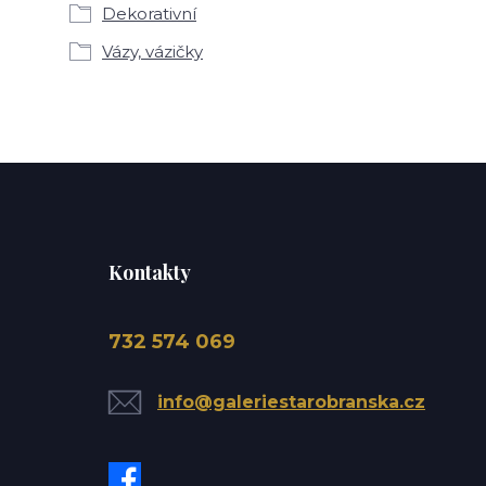
Dekorativní
Vázy, vázičky
Kontakty
732 574 069
info@galeriestarobranska.cz