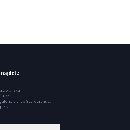
 najdete
tarobranská
ru 22
alerie z ulice Starobranská
mperk