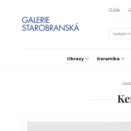
O nás
O
Obrazy
Keramika
Úvo
Ke