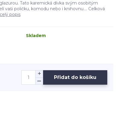
glazurou. Tato karemická dívka svým osobitým
lí vaši poličku, komodu nebo i knihovnu.... Celková
celý popis
Skladem
Přidat do košíku