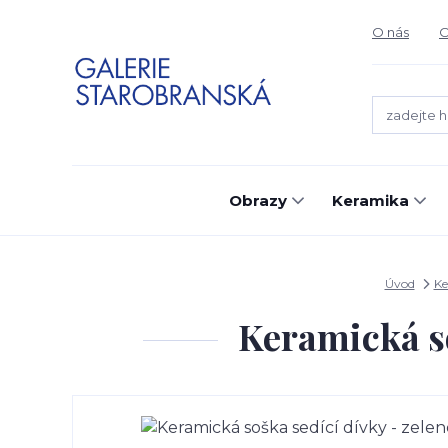
O nás
O
Obrazy
Keramika
Úvod
Ke
Keramická so