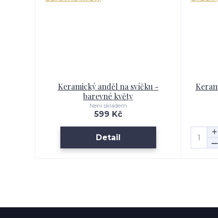
Keramický anděl na svíčku -
Kerami
barevné květy
Není skladem
599 Kč
Detail