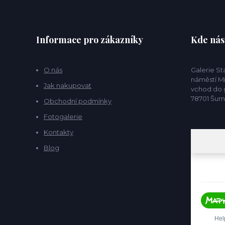
Informace pro zákazníky
Kde nás
O nás
Galerie S
náměstí Mí
Jak nakupovat
vchod do g
78701 Šu
Obchodní podmínky
Fotogalerie
Kontakty
Blog