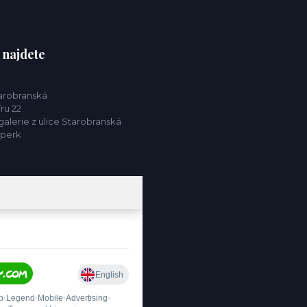
 najdete
tarobranská
ru 22
alerie z ulice Starobranská
mperk