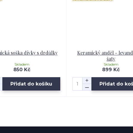
cká soška dívky s drdůlky
Keramický anděl - levand
šaty
Skladem
Skladem
850 Kč
899 Kč
Přidat do košíku
Přidat do ko