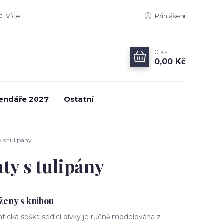
Více
Přihlášení
0
ks
0,00 Kč
endáře 2027
Ostatní
y s tulipány
ty s tulipány
ženy s knihou
ická soška sedící dívky je ručně modelována z