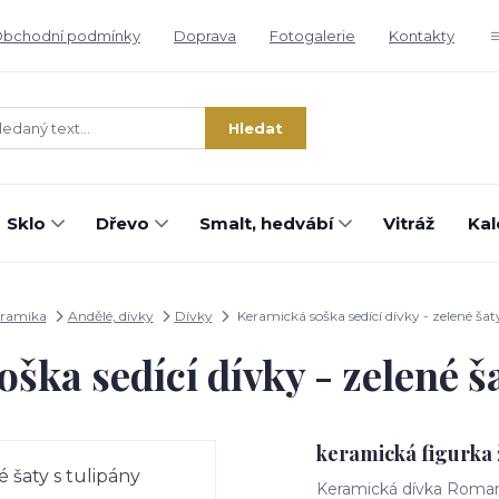
bchodní podmínky
Doprava
Fotogalerie
Kontakty
Hledat
Sklo
Dřevo
Smalt, hedvábí
Vitráž
Kal
ramika
Andělé, dívky
Dívky
Keramická soška sedící dívky - zelené šat
ška sedící dívky - zelené ša
keramická figurka 
Keramická dívka Romant