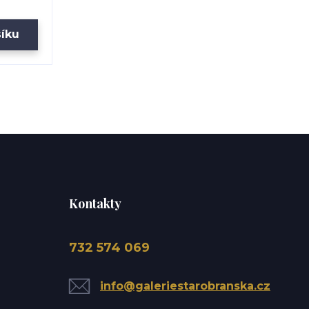
šíku
Kontakty
732 574 069
info@galeriestarobranska.cz