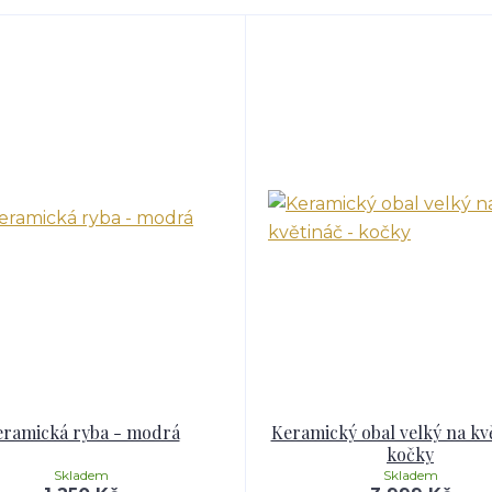
ramická ryba - modrá
Keramický obal velký na kv
kočky
Skladem
Skladem