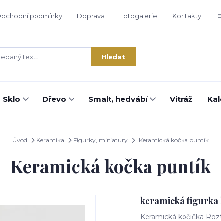
bchodní podmínky
Doprava
Fotogalerie
Kontakty
Hledat
Sklo
Dřevo
Smalt, hedvábí
Vitráž
Kal
Úvod
Keramika
Figurky, miniatury
Keramická kočka puntík
Keramická kočka puntík
keramická figurka
Keramická kočička Rozt