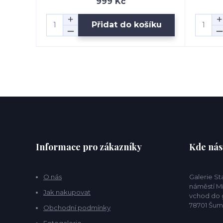
999 Kč
Přidat do košíku
Informace pro zákazníky
Kde nás
O nás
Galerie S
náměstí Mí
Jak nakupovat
vchod do g
78701 Šu
Obchodní podmínky
Fotogalerie