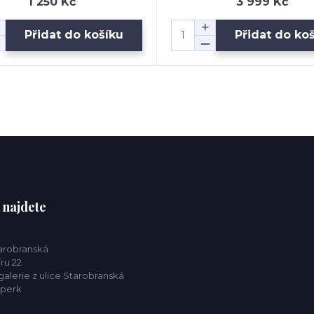
1 250 Kč
3 999 Kč
Přidat do košíku
Přidat do ko
 najdete
tarobranská
ru 22
alerie z ulice Starobranská
mperk