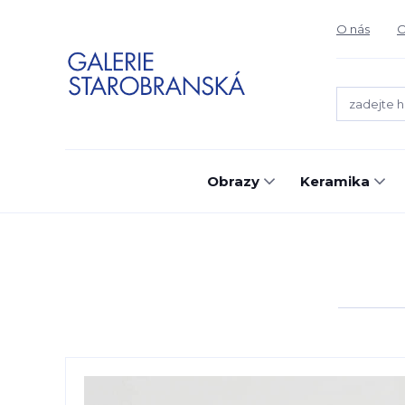
O nás
O
Obrazy
Keramika