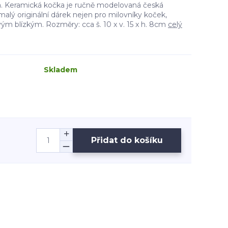
. Keramická kočka je ručně modelovaná česká
alý originální dárek nejen pro milovníky koček,
svým blízkým. Rozměry: cca š. 10 x v. 15 x h. 8cm
celý
Skladem
Přidat do košíku