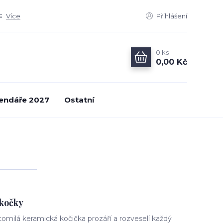
Více
Přihlášení
0
ks
0,00 Kč
endáře 2027
Ostatní
 kočky
omilá keramická kočička prozáří a rozveselí každý