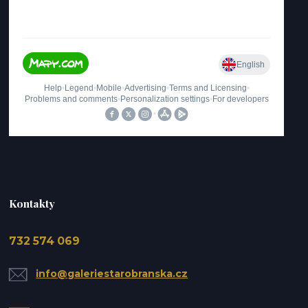
Kontakty
732 574 069
info@galeriestarobranska.cz