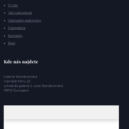
O nás
Jak nakupovat
Obchodní podmínky
Fotogalerie
Kontakty
Blog
Kde nás najdete
Galerie Starobranská
náměstí Míru 22
vchod do galerie z ulice Starobranská
78701 Šumperk