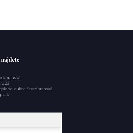
 najdete
tarobranská
ru 22
alerie z ulice Starobranská
mperk