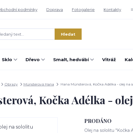
bchodní podmínky
Doprava
Fotogalerie
Kontakty
Hledat
Sklo
Dřevo
Smalt, hedvábí
Vitráž
Kal
Obrazy
Münsterová Hana
Hana Münsterová, Kočka Adélka - olej na so
erová, Kočka Adélka - olej 
PRODÁNO
Olej na sololitu "Kočk