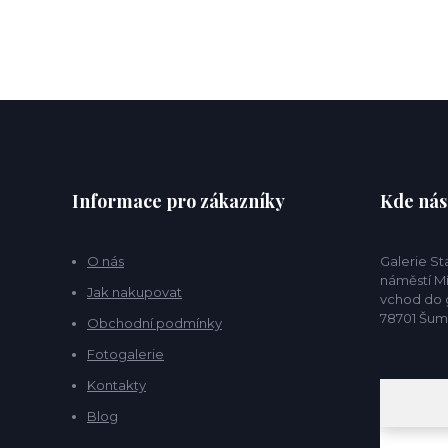
Informace pro zákazníky
Kde nás
O nás
Galerie S
náměstí Mí
Jak nakupovat
vchod do g
78701 Šu
Obchodní podmínky
Fotogalerie
Kontakty
Blog