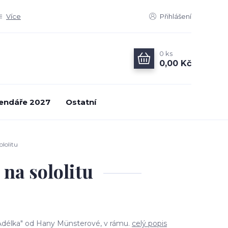
Více
Přihlášení
0
ks
0,00 Kč
endáře 2027
Ostatní
lolitu
na sololitu
a Adélka" od Hany Münsterové, v rámu.
celý popis