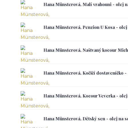
Hana Münsterová, Malí vrahouni - olej na
Hana Münsterová, Penzion U Kosa - olej 
Hana Münsterová, Naštvaný kocour Michal
Hana Münsterová, Kočičí dostaveníčko - o
Hana Münsterová, Kocour Veverka - olej 
Hana Münsterová, Dětský sen - olej na so