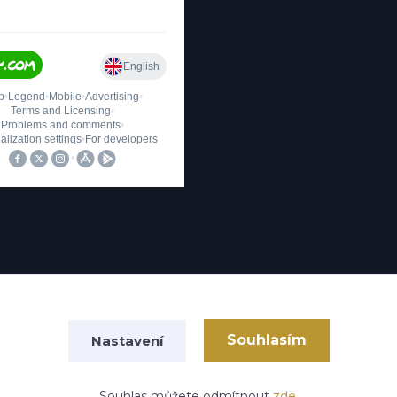
Upravit sběr cookies.
Souhlasím
Nastavení
Souhlas můžete odmítnout
zde
.