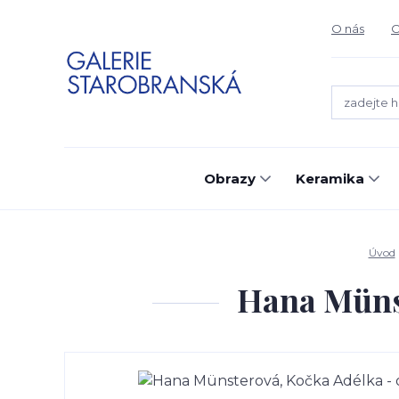
O nás
O
Obrazy
Keramika
Úvod
Hana Münst