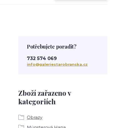
Potřebujete poradit?
732 574 069
info@galeriestarobranska.cz
Zboží zařazeno v
kategoriích
Obrazy
Münsterová Hana