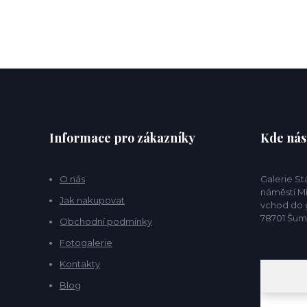
Informace pro zákazníky
Kde nás
O nás
Galerie S
náměstí Mí
Jak nakupovat
vchod do g
78701 Šu
Obchodní podmínky
Fotogalerie
Kontakty
Blog