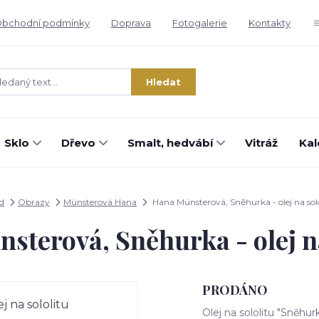
bchodní podmínky
Doprava
Fotogalerie
Kontakty
Hledat
Sklo
Dřevo
Smalt, hedvábí
Vitráž
Kal
d
Obrazy
Münsterová Hana
Hana Münsterová, Sněhurka - olej na sol
sterová, Sněhurka - olej na
PRODÁNO
Olej na sololitu "Sněh