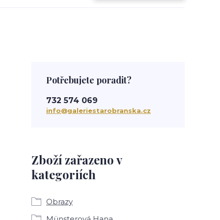
Potřebujete poradit?
732 574 069
info@galeriestarobranska.cz
Zboží zařazeno v
kategoriích
Obrazy
Münsterová Hana