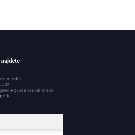
 najdete
tarobranská
ru 22
alerie z ulice Starobranská
mperk