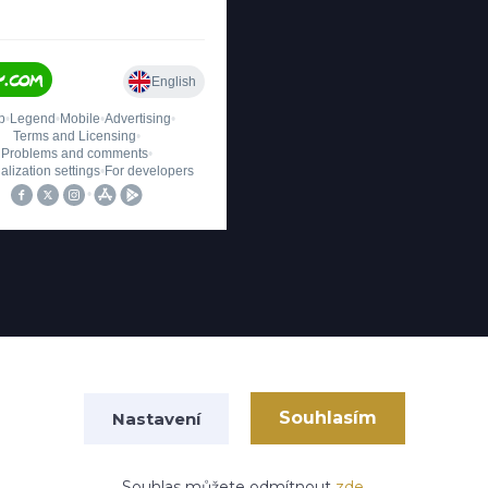
Upravit sběr cookies.
Souhlasím
Nastavení
Souhlas můžete odmítnout
zde
.