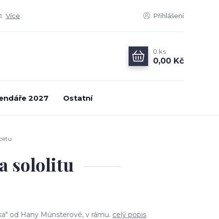
Více
Přihlášení
0
ks
0,00 Kč
endáře 2027
Ostatní
olitu
 sololitu
urka" od Hany Münsterové, v rámu.
celý popis