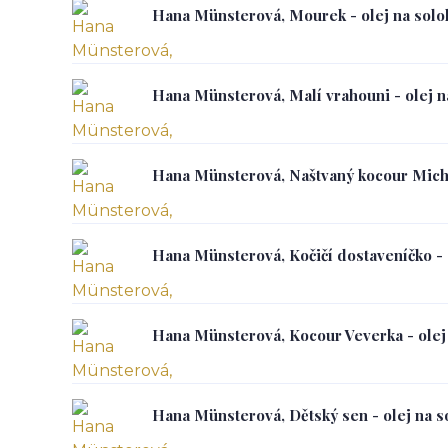
Hana Münsterová, Mourek - olej na solol
Hana Münsterová, Malí vrahouni - olej na
Hana Münsterová, Naštvaný kocour Michal
Hana Münsterová, Kočičí dostaveníčko - o
Hana Münsterová, Kocour Veverka - olej 
Hana Münsterová, Dětský sen - olej na so