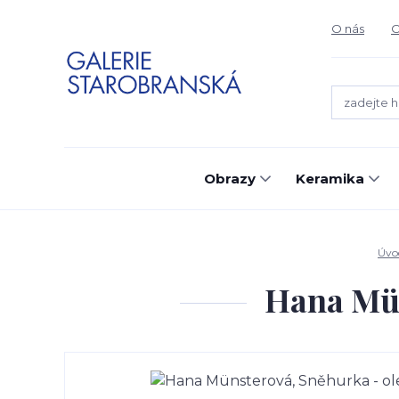
O nás
O
Obrazy
Keramika
Úvo
Hana Mün