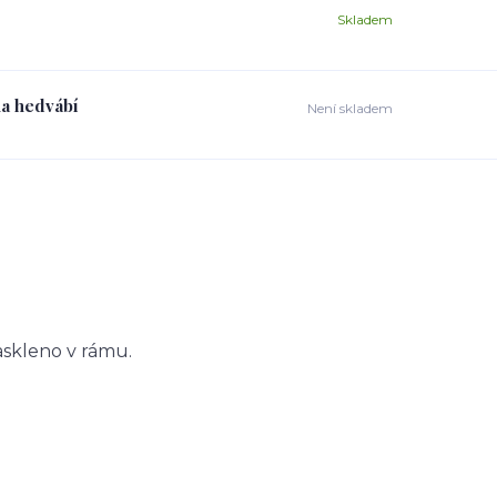
Skladem
na hedvábí
Není skladem
askleno v rámu.