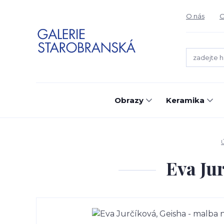
O nás
O
Obrazy
Keramika
Eva Ju