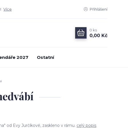
Více
Přihlášení
0
ks
0,00 Kč
endáře 2027
Ostatní
í
hedvábí
ha" od Evy Jurčíkové, zaskleno v rámu.
celý popis