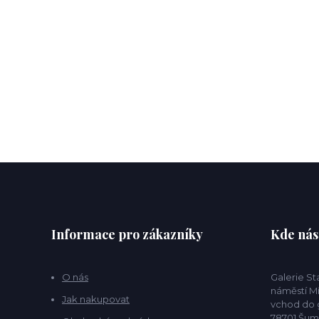
Informace pro zákazníky
Kde nás
O nás
Galerie S
náměstí Mí
Jak nakupovat
vchod do g
78701 Šu