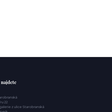
 najdete
tarobranská
ru 22
alerie z ulice Starobranská
mperk