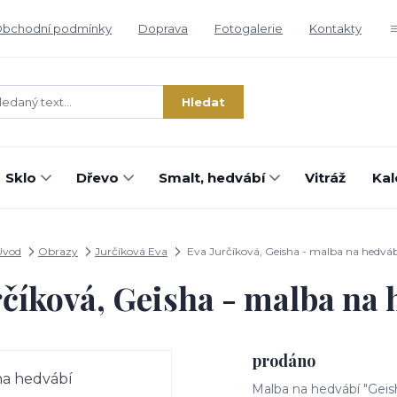
bchodní podmínky
Doprava
Fotogalerie
Kontakty
Hledat
Sklo
Dřevo
Smalt, hedvábí
Vitráž
Kal
Úvod
Obrazy
Jurčíková Eva
Eva Jurčíková, Geisha - malba na hedváb
rčíková, Geisha - malba na 
prodáno
Malba na hedvábí "Geis